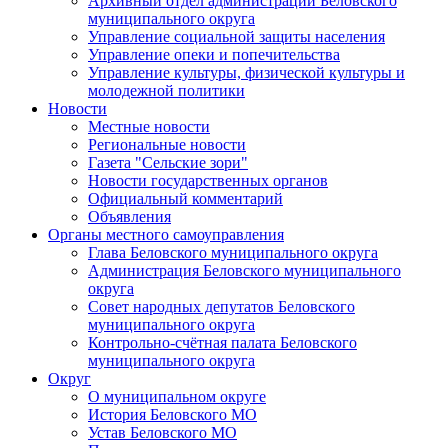
Архивный отдел администрации Беловского
муниципального округа
Управление социальной защиты населения
Управление опеки и попечительства
Управление культуры, физической культуры и
молодежной политики
Новости
Местные новости
Региональные новости
Газета "Сельские зори"
Новости государственных органов
Официальный комментарий
Объявления
Органы местного самоуправления
Глава Беловского муниципального округа
Администрация Беловского муниципального
округа
Совет народных депутатов Беловского
муниципального округа
Контрольно-счётная палата Беловского
муниципального округа
Округ
О муниципальном округе
История Беловского МО
Устав Беловского МО