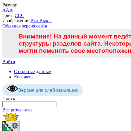
Размер:
A
A
A
Цвет:
C
C
C
Изображения
Вкл.
Выкл.
Обычная версия сайта
Войти
Открытые данные
Контакты
Версия для слабовидящих
Поиск
Все результаты