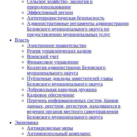
Сельское хозяйство, экология и
природопользование
Эффективный регион
Антитеррористическая безопасность
Административные регламенты администрации
Беловского муниципального округа по
предоставлению муниципальных услуг
Власть
Электронное правительство
Резерв управленческих кадров
Воинский учет
Финансовое управление
Коллегия администрации Беловского
муниципального округа
Публичные доклады заместителей главы
Беловского муниципального округа
Добровольная народная дружина
Кадровое обеспечение
Перечень информационных систем, банков
данных, реестров, регистров, находящихся в
ведении органов местного самоуправления
Беловского муниципального округа
Экономика
Антикризисные меры
Антимонопольный комплаенс