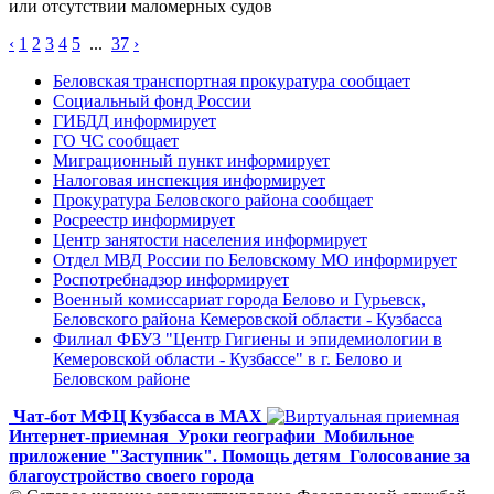
или отсутствии маломерных судов
‹
1
2
3
4
5
...
37
›
Беловская транспортная прокуратура сообщает
Социальный фонд России
ГИБДД информирует
ГО ЧС сообщает
Миграционный пункт информирует
Налоговая инспекция информирует
Прокуратура Беловского района сообщает
Росреестр информирует
Центр занятости населения информирует
Отдел МВД России по Беловскому МО информирует
Роспотребнадзор информирует
Военный комиссариат города Белово и Гурьевск,
Беловского района Кемеровской области - Кузбасса
Филиал ФБУЗ "Центр Гигиены и эпидемиологии в
Кемеровской области - Кузбассе" в г. Белово и
Беловском районе
Чат-бот МФЦ Кузбасса в MAX
Интернет-приемная
Уроки географии
Мобильное
приложение "Заступник". Помощь детям
Голосование за
благоустройство своего города