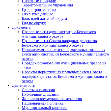
Почетные граждане
Территориальные управления
Градостроительство
Открытые данные
Банк идей жителей округа
Гид по округу
Документы
Правовые акты администрации Беловского
муниципального округа
Правовые акты Совета народных депутатов
Беловского муниципального округа
Независимая экспертиза нормативных правовых
актов администрации Беловского муниципального
округа
Порядок обжалования муниципальных правовых
актов
Проекты нормативных правовых актов Совета
народных депутатов Беловского муниципального
округа
Деятельность
Советы и комиссии
Публичные слушания
Жилищно-коммунальное хозяйство
Национальная политика
Муниципальный контроль