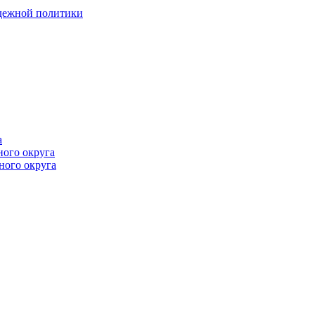
одежной политики
а
ного округа
ного округа