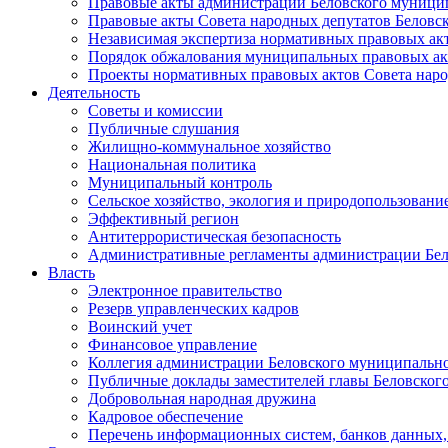
Правовые акты администрации Беловского муници
Правовые акты Совета народных депутатов Беловс
Независимая экспертиза нормативных правовых ак
Порядок обжалования муниципальных правовых ак
Проекты нормативных правовых актов Совета наро
Деятельность
Советы и комиссии
Публичные слушания
Жилищно-коммунальное хозяйство
Национальная политика
Муниципальный контроль
Сельское хозяйство, экология и природопользовани
Эффективный регион
Антитеррористическая безопасность
Административные регламенты администрации Бел
Власть
Электронное правительство
Резерв управленческих кадров
Воинский учет
Финансовое управление
Коллегия администрации Беловского муниципально
Публичные доклады заместителей главы Беловског
Добровольная народная дружина
Кадровое обеспечение
Перечень информационных систем, банков данных, 