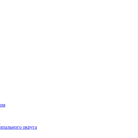
вом
в
ипального округа