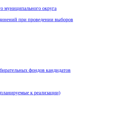
го муниципального округа
динений при проведении выборов
збирательных фондов кандидатов
планируемые к реализации)