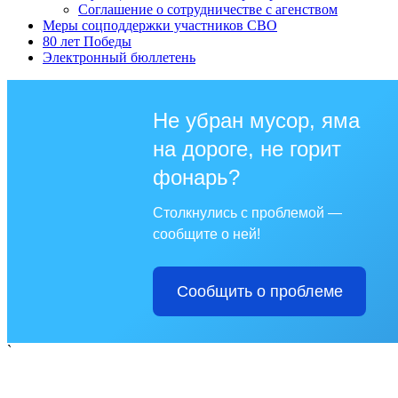
Соглашение о сотрудничестве с агенством
Меры соцподдержки участников СВО
80 лет Победы
Электронный бюллетень
Не убран мусор, яма
на дороге, не горит
фонарь?
Столкнулись с проблемой —
сообщите о ней!
Сообщить о проблеме
`