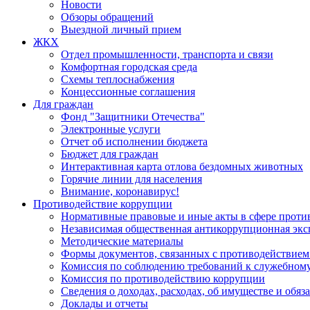
Новости
Обзоры обращений
Выездной личный прием
ЖКХ
Отдел промышленности, транспорта и связи
Комфортная городская среда
Схемы теплоснабжения
Концессионные соглашения
Для граждан
Фонд "Защитники Отечества"
Электронные услуги
Отчет об исполнении бюджета
Бюджет для граждан
Интерактивная карта отлова бездомных животных
Горячие линии для населения
Внимание, коронавирус!
Противодействие коррупции
Нормативные правовые и иные акты в сфере проти
Независимая общественная антикоррупционная экс
Методические материалы
Формы документов, связанных с противодействием
Комиссия по соблюдению требований к служебному
Комиссия по противодействию коррупции
Сведения о доходах, расходах, об имуществе и обяз
Доклады и отчеты