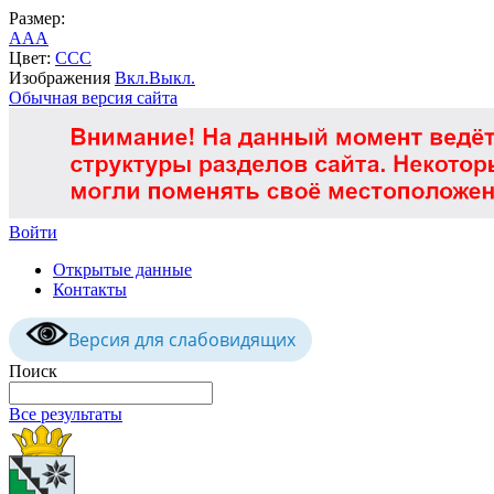
Размер:
A
A
A
Цвет:
C
C
C
Изображения
Вкл.
Выкл.
Обычная версия сайта
Войти
Открытые данные
Контакты
Версия для слабовидящих
Поиск
Все результаты