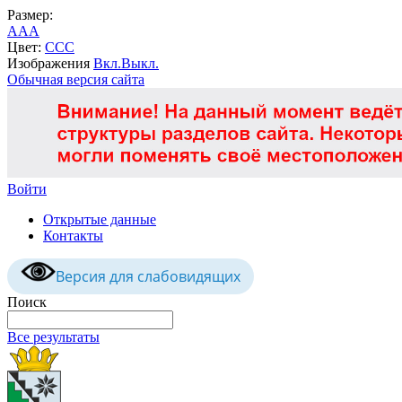
Размер:
A
A
A
Цвет:
C
C
C
Изображения
Вкл.
Выкл.
Обычная версия сайта
Войти
Открытые данные
Контакты
Версия для слабовидящих
Поиск
Все результаты