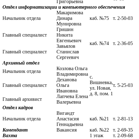
Григорьевна
Отдел информатизации и компьютерного обеспечения
Макаримова
Начальник отдела
Динара
каб. №75
т. 2-50-03
Мунировна
Гришин
Главный специалист
Никита
Евгеньевич
каб. №74
т. 2-36-05
Завьялов
Главный специалист
Станислав
Сергеевич
Архивный отдел
Козлова Ольга
Начальник отдела
Владимировна
с.
Деханова
Вишневка,
Главный специалист
Ольга
т. 5-25-03
ул. Новая,
Ивановна
д. 8, пом. 1
Лапчева Елена
Главный архивист
Валерьевна
Отдел кадров
Вигандт
Начальник отдела
Анастасия
каб. №21
т. 2-81-13
Геннадьевна
Комендант
Вакансия
каб. №22
т. 2-69-35
Вахта
1 этаж
т. 2-09-68