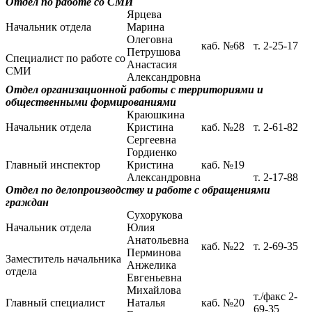
Отдел по работе со СМИ
Ярцева
Начальник отдела
Марина
Олеговна
каб. №68
т. 2-25-17
Петрушова
Специалист по работе со
Анастасия
СМИ
Александровна
Отдел организационной работы с территориями и
общественными формированиями
Краюшкина
Начальник отдела
Кристина
каб. №28
т. 2-61-82
Сергеевна
Гордиенко
Главный инспектор
Кристина
каб. №19
Александровна
т. 2-17-88
Отдел по делопроизводству и работе с обращениями
граждан
Сухорукова
Начальник отдела
Юлия
Анатольевна
каб. №22
т. 2-69-35
Перминова
Заместитель начальника
Анжелика
отдела
Евгеньевна
Михайлова
т./факс 2-
Главный специалист
Наталья
каб. №20
69-35