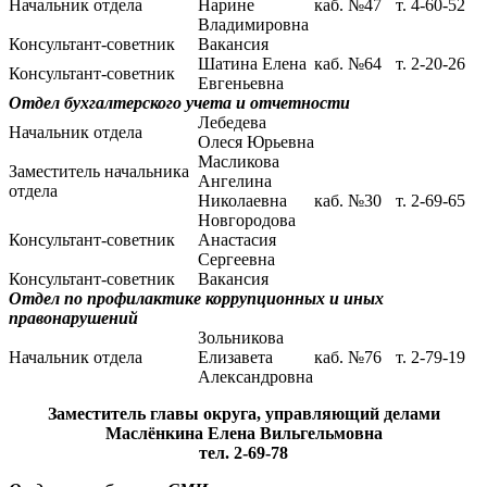
Начальник отдела
Нарине
каб. №47
т. 4-60-52
Владимировна
Консультант-советник
Вакансия
Шатина Елена
каб. №64
т. 2-20-26
Консультант-советник
Евгеньевна
Отдел бухгалтерского учета и отчетности
Лебедева
Начальник отдела
Олеся Юрьевна
Масликова
Заместитель начальника
Ангелина
отдела
Николаевна
каб. №30
т. 2-69-65
Новгородова
Консультант-советник
Анастасия
Сергеевна
Консультант-советник
Вакансия
Отдел по профилактике коррупционных и иных
правонарушений
Зольникова
Начальник отдела
Елизавета
каб. №76
т. 2-79-19
Александровна
Заместитель главы округа, управляющий делами
Маслёнкина Елена Вильгельмовна
тел. 2-69-78