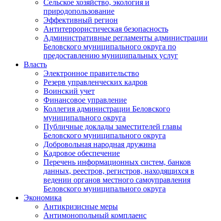
Сельское хозяйство, экология и
природопользование
Эффективный регион
Антитеррористическая безопасность
Административные регламенты администрации
Беловского муниципального округа по
предоставлению муниципальных услуг
Власть
Электронное правительство
Резерв управленческих кадров
Воинский учет
Финансовое управление
Коллегия администрации Беловского
муниципального округа
Публичные доклады заместителей главы
Беловского муниципального округа
Добровольная народная дружина
Кадровое обеспечение
Перечень информационных систем, банков
данных, реестров, регистров, находящихся в
ведении органов местного самоуправления
Беловского муниципального округа
Экономика
Антикризисные меры
Антимонопольный комплаенс