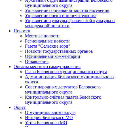
Архивный отдел администрации Беловского
муниципального округа
Управление социальной защиты населения
Управление опеки и попечительства
Управление культуры, физической культуры и
молодежной политики
Новости
Местные новости
Региональные новости
Газета "Сельские зори"
Новости государственных органов
Официальный комментарий
Объявления
Органы местного самоуправления
Глава Беловского муниципального округа
Администрация Беловского муниципального
округа
Совет народных депутатов Беловского
муниципального округа
Контрольно-счётная палата Беловского
муниципального округа
Округ
О муниципальном округе
История Беловского МО
Устав Беловского МО