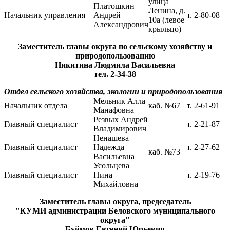
улица
Платошкин
Ленина, д.
Начальник управления
Андрей
т. 2-80-08
10а (левое
Александрович
крыльцо)
Заместитель главы округа по сельскому хозяйству и
природопользованию
Никитина Людмила Васильевна
тел. 2-34-38
Отдел сельского хозяйства, экологии и природопользования
Мельник Алла
Начальник отдела
каб. №67
т. 2-61-91
Манафовна
Резвых Андрей
Главный специалист
т. 2-21-87
Владимирович
Ненашева
Главный специалист
Надежда
т. 2-27-62
каб. №73
Васильевна
Усольцева
Главный специалист
Нина
т. 2-19-76
Михайловна
Заместитель главы округа, председатель
"КУМИ администрации Беловского муниципального
округа"
Буймов Евгений Юрьевич