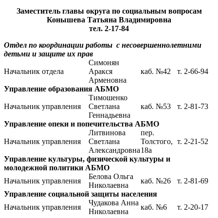
Заместитель главы округа по социальным вопросам
Конышева Татьяна Владимировна
тел. 2-17-84
Отдел по координации работы с несовершеннолетними
детьми и защите их прав
Симонян
Начальник отдела
Аракся
каб. №42
т. 2-66-94
Арменовна
Управление образования АБМО
Тимошенко
Начальник управления
Светлана
каб. №53
т. 2-81-73
Геннадьевна
Управление опеки и попечительства АБМО
Литвинова
пер.
Начальник управления
Светлана
Толстого,
т. 2-21-52
Александровна
18а
Управление культуры, физической культуры и
молодежной политики АБМО
Белова Ольга
Начальник управления
каб. №26
т. 2-81-69
Николаевна
Управление социальной защиты населения
Чудакова Анна
Начальник управления
каб. №6
т. 2-20-17
Николаевна