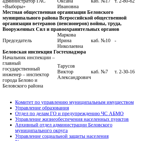
администратор ГАС
Оксана
каб. №17
т. 2-80-62
«Выборы»
Ивановна
Местная общественная организация Беловского
муниципального района Всероссийской общественной
организации ветеранов (пенсионеров) войны, труда,
Вооруженных Сил и правоохранительных органов
Маркова
Председатель
Ирина
каб. №10
-
Николаевна
Беловская инспекция Гостехнадзора
Начальник инспекции –
главный
Тарусов
государственный
Виктор
каб. №7
т. 2-30-16
инженер – инспектор
Александрович
города Белово и
Беловского района
Комитет по управлению муниципальным имуществом
Управление образования
Отдел по делам ГО и предупреждению ЧС АБМО
Управление жизнеобеспечения населенных пунктов
Архивный отдел администрации Беловского
муниципального округа
Управление социальной защиты населения