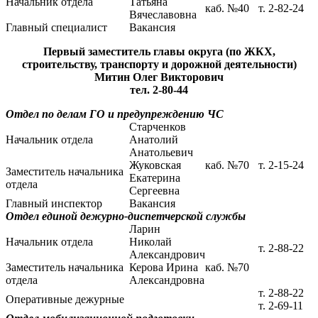
Начальник отдела
Татьяна
каб. №40
т. 2-82-24
Вячеславовна
Главный специалист
Вакансия
Первый заместитель главы округа (по ЖКХ,
строительству, транспорту и дорожной деятельности)
Митин Олег Викторович
тел. 2-80-44
Отдел по делам ГО и предупреждению ЧС
Старченков
Начальник отдела
Анатолий
Анатольевич
Жуковская
каб. №70
т. 2-15-24
Заместитель начальника
Екатерина
отдела
Сергеевна
Главный инспектор
Вакансия
Отдел единой дежурно-диспетчерской службы
Ларин
Начальник отдела
Николай
т. 2-88-22
Александрович
Заместитель начальника
Керова Ирина
каб. №70
отдела
Александровна
т. 2-88-22
Оперативные дежурные
т. 2-69-11