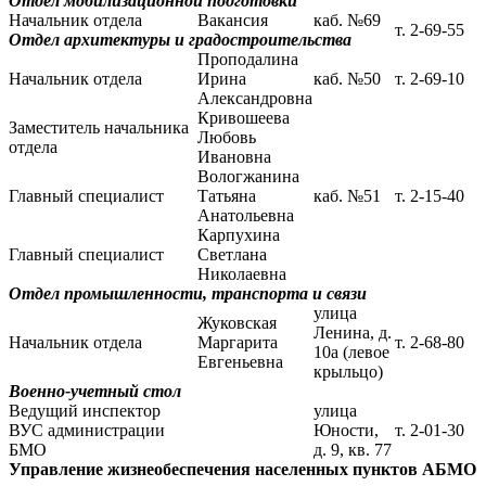
Отдел мобилизационной подготовки
Начальник отдела
Вакансия
каб. №69
т. 2-69-55
Отдел архитектуры и градостроительства
Проподалина
Начальник отдела
Ирина
каб. №50
т. 2-69-10
Александровна
Кривошеева
Заместитель начальника
Любовь
отдела
Ивановна
Вологжанина
Главный специалист
Татьяна
каб. №51
т. 2-15-40
Анатольевна
Карпухина
Главный специалист
Светлана
Николаевна
Отдел промышленности, транспорта и связи
улица
Жуковская
Ленина, д.
Начальник отдела
Маргарита
т. 2-68-80
10а (левое
Евгеньевна
крыльцо)
Военно-учетный стол
Ведущий инспектор
улица
ВУС администрации
Юности,
т. 2-01-30
БМО
д. 9, кв. 77
Управление жизнеобеспечения населенных пунктов АБМО