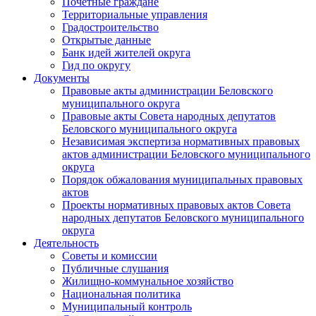
Почетные граждане
Территориальные управления
Градостроительство
Открытые данные
Банк идей жителей округа
Гид по округу
Документы
Правовые акты администрации Беловского
муниципального округа
Правовые акты Совета народных депутатов
Беловского муниципального округа
Независимая экспертиза нормативных правовых
актов администрации Беловского муниципального
округа
Порядок обжалования муниципальных правовых
актов
Проекты нормативных правовых актов Совета
народных депутатов Беловского муниципального
округа
Деятельность
Советы и комиссии
Публичные слушания
Жилищно-коммунальное хозяйство
Национальная политика
Муниципальный контроль