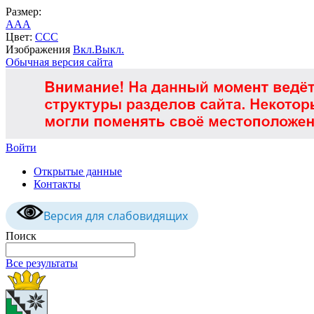
Размер:
A
A
A
Цвет:
C
C
C
Изображения
Вкл.
Выкл.
Обычная версия сайта
Войти
Открытые данные
Контакты
Версия для слабовидящих
Поиск
Все результаты