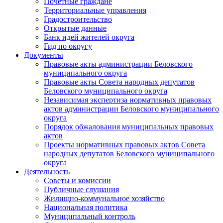
Почетные граждане
Территориальные управления
Градостроительство
Открытые данные
Банк идей жителей округа
Гид по округу
Документы
Правовые акты администрации Беловского
муниципального округа
Правовые акты Совета народных депутатов
Беловского муниципального округа
Независимая экспертиза нормативных правовых
актов администрации Беловского муниципального
округа
Порядок обжалования муниципальных правовых
актов
Проекты нормативных правовых актов Совета
народных депутатов Беловского муниципального
округа
Деятельность
Советы и комиссии
Публичные слушания
Жилищно-коммунальное хозяйство
Национальная политика
Муниципальный контроль