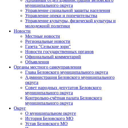
Архивный отдел администрации Беловского
муниципального округа
Управление социальной защиты населения
Управление опеки и попечительства
Управление культуры, физической культуры и
молодежной политики
Новости
Местные новости
Региональные новости
Газета "Сельские зори"
Новости государственных органов
Официальный комментарий
Объявления
Органы местного самоуправления
Глава Беловского муниципального округа
Администрация Беловского муниципального
округа
Совет народных депутатов Беловского
муниципального округа
Контрольно-счётная палата Беловского
муниципального округа
Округ
О муниципальном округе
История Беловского МО
Устав Беловского МО