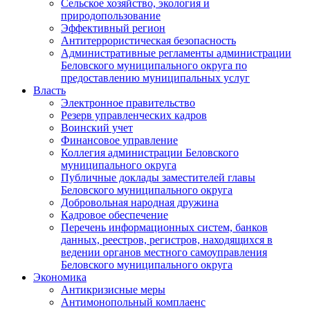
Сельское хозяйство, экология и
природопользование
Эффективный регион
Антитеррористическая безопасность
Административные регламенты администрации
Беловского муниципального округа по
предоставлению муниципальных услуг
Власть
Электронное правительство
Резерв управленческих кадров
Воинский учет
Финансовое управление
Коллегия администрации Беловского
муниципального округа
Публичные доклады заместителей главы
Беловского муниципального округа
Добровольная народная дружина
Кадровое обеспечение
Перечень информационных систем, банков
данных, реестров, регистров, находящихся в
ведении органов местного самоуправления
Беловского муниципального округа
Экономика
Антикризисные меры
Антимонопольный комплаенс