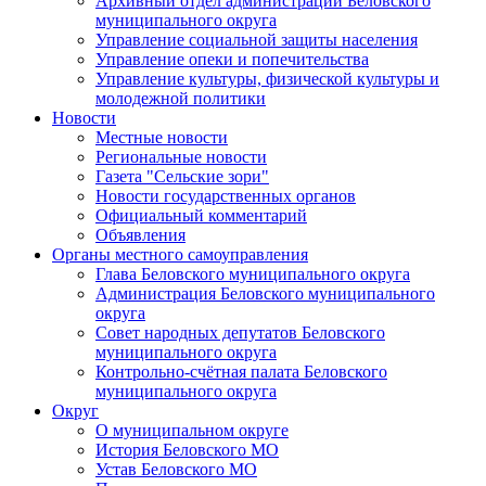
Архивный отдел администрации Беловского
муниципального округа
Управление социальной защиты населения
Управление опеки и попечительства
Управление культуры, физической культуры и
молодежной политики
Новости
Местные новости
Региональные новости
Газета "Сельские зори"
Новости государственных органов
Официальный комментарий
Объявления
Органы местного самоуправления
Глава Беловского муниципального округа
Администрация Беловского муниципального
округа
Совет народных депутатов Беловского
муниципального округа
Контрольно-счётная палата Беловского
муниципального округа
Округ
О муниципальном округе
История Беловского МО
Устав Беловского МО