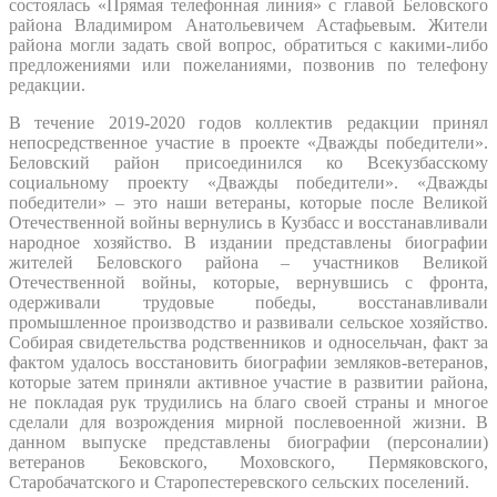
состоялась «Прямая телефонная линия» с главой Беловского
района Владимиром Анатольевичем Астафьевым. Жители
района могли задать свой вопрос, обратиться с какими-либо
предложениями или пожеланиями, позвонив по телефону
редакции.
В течение 2019-2020 годов коллектив редакции принял
непосредственное участие в проекте «Дважды победители».
Беловский район присоединился ко Всекузбасскому
социальному проекту «Дважды победители». «Дважды
победители» – это наши ветераны, которые после Великой
Отечественной войны вернулись в Кузбасс и восстанавливали
народное хозяйство. В издании представлены биографии
жителей Беловского района – участников Великой
Отечественной войны, которые, вернувшись с фронта,
одерживали трудовые победы, восстанавливали
промышленное производство и развивали сельское хозяйство.
Собирая свидетельства родственников и односельчан, факт за
фактом удалось восстановить биографии земляков-ветеранов,
которые затем приняли активное участие в развитии района,
не покладая рук трудились на благо своей страны и многое
сделали для возрождения мирной послевоенной жизни. В
данном выпуске представлены биографии (персоналии)
ветеранов Бековского, Моховского, Пермяковского,
Старобачатского и Старопестеревского сельских поселений.