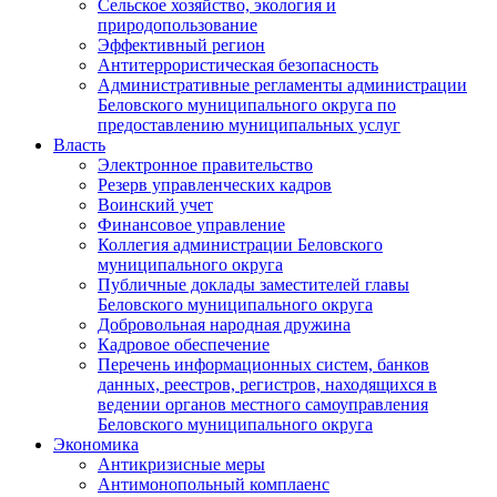
Сельское хозяйство, экология и
природопользование
Эффективный регион
Антитеррористическая безопасность
Административные регламенты администрации
Беловского муниципального округа по
предоставлению муниципальных услуг
Власть
Электронное правительство
Резерв управленческих кадров
Воинский учет
Финансовое управление
Коллегия администрации Беловского
муниципального округа
Публичные доклады заместителей главы
Беловского муниципального округа
Добровольная народная дружина
Кадровое обеспечение
Перечень информационных систем, банков
данных, реестров, регистров, находящихся в
ведении органов местного самоуправления
Беловского муниципального округа
Экономика
Антикризисные меры
Антимонопольный комплаенс