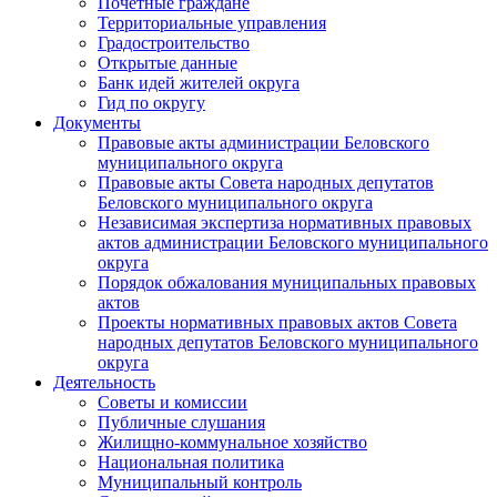
Почетные граждане
Территориальные управления
Градостроительство
Открытые данные
Банк идей жителей округа
Гид по округу
Документы
Правовые акты администрации Беловского
муниципального округа
Правовые акты Совета народных депутатов
Беловского муниципального округа
Независимая экспертиза нормативных правовых
актов администрации Беловского муниципального
округа
Порядок обжалования муниципальных правовых
актов
Проекты нормативных правовых актов Совета
народных депутатов Беловского муниципального
округа
Деятельность
Советы и комиссии
Публичные слушания
Жилищно-коммунальное хозяйство
Национальная политика
Муниципальный контроль