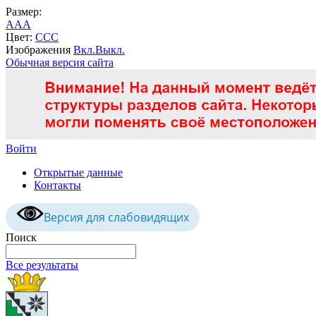
Размер:
A
A
A
Цвет:
C
C
C
Изображения
Вкл.
Выкл.
Обычная версия сайта
Войти
Открытые данные
Контакты
Версия для слабовидящих
Поиск
Все результаты