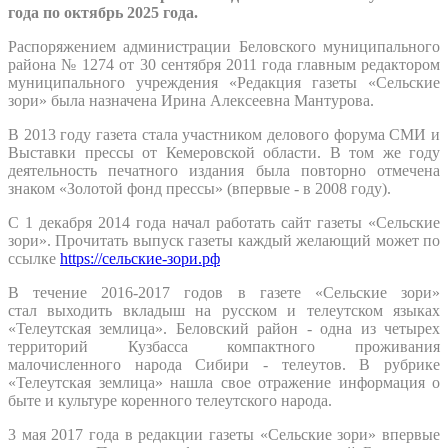
года по октябрь 2025 года.
Распоряжением администрации Беловского муниципального
района № 1274 от 30 сентября 2011 года главным редактором
муниципального учреждения «Редакция газеты «Сельские
зори» была назначена Ирина Алексеевна Мантурова.
В 2013 году газета стала участником делового форума СМИ и
Выставки прессы от Кемеровской области. В том же году
деятельность печатного издания была повторно отмечена
знаком «Золотой фонд прессы» (впервые - в 2008 году).
С 1 декабря 2014 года начал работать сайт газеты «Сельские
зори». Прочитать выпуск газеты каждый желающий может по
ссылке
https://сельские-зори.рф
В течение 2016-2017 годов в газете «Сельские зори»
стал выходить вкладыш на русском и телеутском языках
«Телеутская землица». Беловский район - одна из четырех
территорий Кузбасса компактного проживания
малочисленного народа Сибири - телеутов. В рубрике
«Телеутская землица» нашла свое отражение информация о
быте и культуре коренного телеутского народа.
3 мая 2017 года в редакции газеты «Сельские зори» впервые