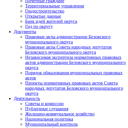
Почетные граждане
Территориальные управления
Градостроительство
Открытые данные
Банк идей жителей округа
Гид по округу
Документы
Правовые акты администрации Беловского
муниципального округа
Правовые акты Совета народных депутатов
Беловского муниципального округа
Независимая экспертиза нормативных правовых
актов администрации Беловского муниципального
округа
Порядок обжалования муниципальных правовых
актов
Проекты нормативных правовых актов Совета
народных депутатов Беловского муниципального
округа
Деятельность
Советы и комиссии
Публичные слушания
Жилищно-коммунальное хозяйство
Национальная политика
Муниципальный контроль