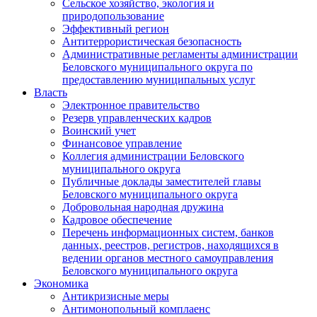
Сельское хозяйство, экология и
природопользование
Эффективный регион
Антитеррористическая безопасность
Административные регламенты администрации
Беловского муниципального округа по
предоставлению муниципальных услуг
Власть
Электронное правительство
Резерв управленческих кадров
Воинский учет
Финансовое управление
Коллегия администрации Беловского
муниципального округа
Публичные доклады заместителей главы
Беловского муниципального округа
Добровольная народная дружина
Кадровое обеспечение
Перечень информационных систем, банков
данных, реестров, регистров, находящихся в
ведении органов местного самоуправления
Беловского муниципального округа
Экономика
Антикризисные меры
Антимонопольный комплаенс