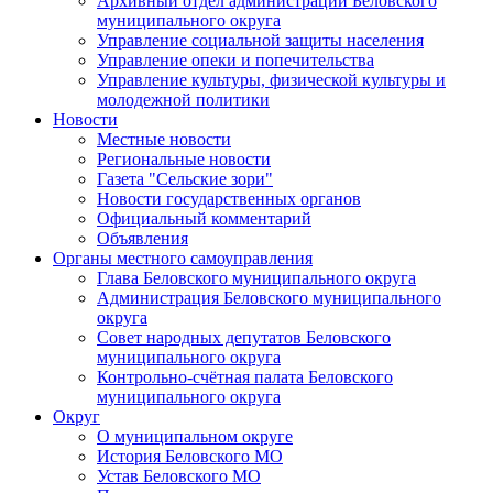
Архивный отдел администрации Беловского
муниципального округа
Управление социальной защиты населения
Управление опеки и попечительства
Управление культуры, физической культуры и
молодежной политики
Новости
Местные новости
Региональные новости
Газета "Сельские зори"
Новости государственных органов
Официальный комментарий
Объявления
Органы местного самоуправления
Глава Беловского муниципального округа
Администрация Беловского муниципального
округа
Совет народных депутатов Беловского
муниципального округа
Контрольно-счётная палата Беловского
муниципального округа
Округ
О муниципальном округе
История Беловского МО
Устав Беловского МО