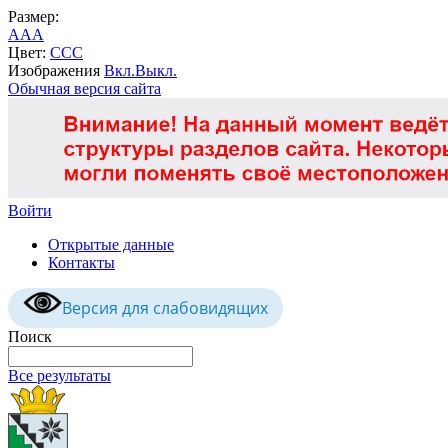
Размер:
A
A
A
Цвет:
C
C
C
Изображения
Вкл.
Выкл.
Обычная версия сайта
Войти
Открытые данные
Контакты
Версия для слабовидящих
Поиск
Все результаты