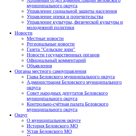
Архивный отдел администрации Беловского
муниципального округа
Управление социальной защиты населения
Управление опеки и попечительства
Управление культуры, физической культуры и
молодежной политики
Новости
Местные новости
Региональные новости
Газета "Сельские зори"
Новости государственных органов
Официальный комментарий
Объявления
Органы местного самоуправления
Глава Беловского муниципального округа
Администрация Беловского муниципального
округа
Совет народных депутатов Беловского
муниципального округа
Контрольно-счётная палата Беловского
муниципального округа
Округ
О муниципальном округе
История Беловского МО
Устав Беловского МО