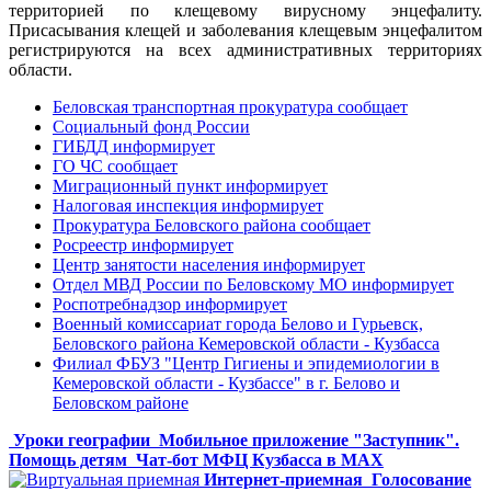
территорией по клещевому вирусному энцефалиту.
Присасывания клещей и заболевания клещевым энцефалитом
регистрируются на всех административных территориях
области.
Беловская транспортная прокуратура сообщает
Социальный фонд России
ГИБДД информирует
ГО ЧС сообщает
Миграционный пункт информирует
Налоговая инспекция информирует
Прокуратура Беловского района сообщает
Росреестр информирует
Центр занятости населения информирует
Отдел МВД России по Беловскому МО информирует
Роспотребнадзор информирует
Военный комиссариат города Белово и Гурьевск,
Беловского района Кемеровской области - Кузбасса
Филиал ФБУЗ "Центр Гигиены и эпидемиологии в
Кемеровской области - Кузбассе" в г. Белово и
Беловском районе
Уроки географии
Мобильное приложение "Заступник".
Помощь детям
Чат-бот МФЦ Кузбасса в MAX
Интернет-приемная
Голосование