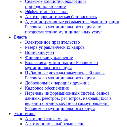
Сельское хозяйство, экология и
природопользование
Эффективный регион
Антитеррористическая безопасность
Административные регламенты администрации
Беловского муниципального округа по
предоставлению муниципальных услуг
Власть
Электронное правительство
Резерв управленческих кадров
Воинский учет
Финансовое управление
Коллегия администрации Беловского
муниципального округа
Публичные доклады заместителей главы
Беловского муниципального округа
Добровольная народная дружина
Кадровое обеспечение
Перечень информационных систем, банков
данных, реестров, регистров, находящихся в
ведении органов местного самоуправления
Беловского муниципального округа
Экономика
Антикризисные меры
Антимонопольный комплаенс