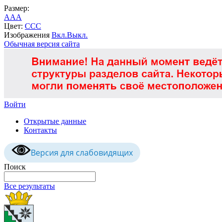
Размер:
A
A
A
Цвет:
C
C
C
Изображения
Вкл.
Выкл.
Обычная версия сайта
Войти
Открытые данные
Контакты
Версия для слабовидящих
Поиск
Все результаты