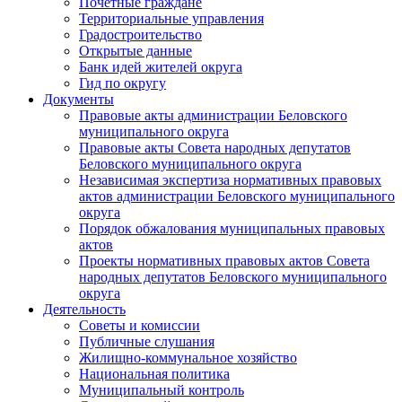
Почетные граждане
Территориальные управления
Градостроительство
Открытые данные
Банк идей жителей округа
Гид по округу
Документы
Правовые акты администрации Беловского
муниципального округа
Правовые акты Совета народных депутатов
Беловского муниципального округа
Независимая экспертиза нормативных правовых
актов администрации Беловского муниципального
округа
Порядок обжалования муниципальных правовых
актов
Проекты нормативных правовых актов Совета
народных депутатов Беловского муниципального
округа
Деятельность
Советы и комиссии
Публичные слушания
Жилищно-коммунальное хозяйство
Национальная политика
Муниципальный контроль