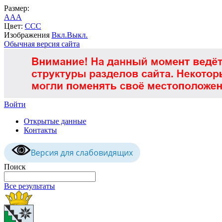
Размер:
A
A
A
Цвет:
C
C
C
Изображения
Вкл.
Выкл.
Обычная версия сайта
Войти
Открытые данные
Контакты
Версия для слабовидящих
Поиск
Все результаты