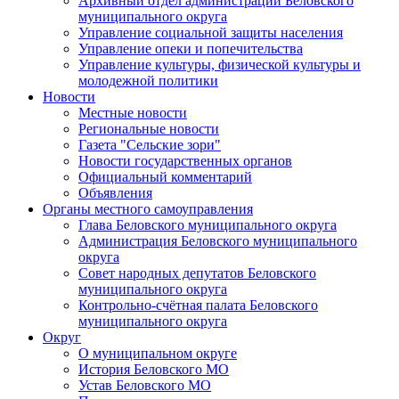
Архивный отдел администрации Беловского
муниципального округа
Управление социальной защиты населения
Управление опеки и попечительства
Управление культуры, физической культуры и
молодежной политики
Новости
Местные новости
Региональные новости
Газета "Сельские зори"
Новости государственных органов
Официальный комментарий
Объявления
Органы местного самоуправления
Глава Беловского муниципального округа
Администрация Беловского муниципального
округа
Совет народных депутатов Беловского
муниципального округа
Контрольно-счётная палата Беловского
муниципального округа
Округ
О муниципальном округе
История Беловского МО
Устав Беловского МО