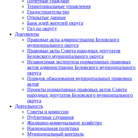
Почетные граждане
Территориальные управления
Градостроительство
Открытые данные
Банк идей жителей округа
Гид по округу
Документы
Правовые акты администрации Беловского
муниципального округа
Правовые акты Совета народных депутатов
Беловского муниципального округа
Независимая экспертиза нормативных правовых
актов администрации Беловского муниципального
округа
Порядок обжалования муниципальных правовых
актов
Проекты нормативных правовых актов Совета
народных депутатов Беловского муниципального
округа
Деятельность
Советы и комиссии
Публичные слушания
Жилищно-коммунальное хозяйство
Национальная политика
Муниципальный контроль