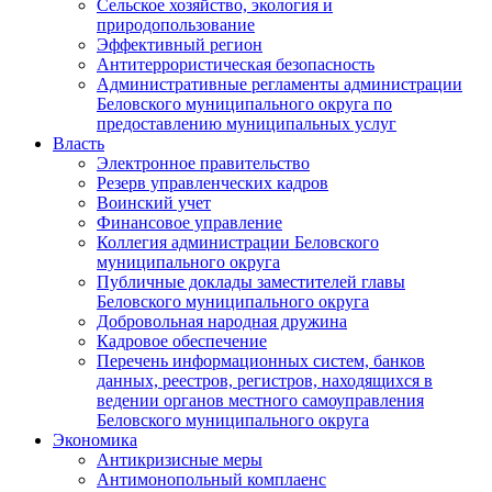
Сельское хозяйство, экология и
природопользование
Эффективный регион
Антитеррористическая безопасность
Административные регламенты администрации
Беловского муниципального округа по
предоставлению муниципальных услуг
Власть
Электронное правительство
Резерв управленческих кадров
Воинский учет
Финансовое управление
Коллегия администрации Беловского
муниципального округа
Публичные доклады заместителей главы
Беловского муниципального округа
Добровольная народная дружина
Кадровое обеспечение
Перечень информационных систем, банков
данных, реестров, регистров, находящихся в
ведении органов местного самоуправления
Беловского муниципального округа
Экономика
Антикризисные меры
Антимонопольный комплаенс