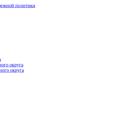
одежной политики
а
ного округа
ного округа