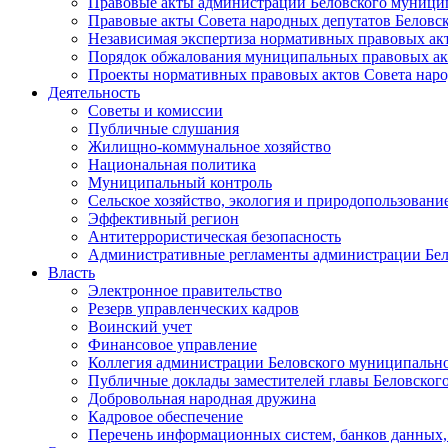
Правовые акты администрации Беловского муници
Правовые акты Совета народных депутатов Беловс
Независимая экспертиза нормативных правовых ак
Порядок обжалования муниципальных правовых ак
Проекты нормативных правовых актов Совета наро
Деятельность
Советы и комиссии
Публичные слушания
Жилищно-коммунальное хозяйство
Национальная политика
Муниципальный контроль
Сельское хозяйство, экология и природопользовани
Эффективный регион
Антитеррористическая безопасность
Административные регламенты администрации Бел
Власть
Электронное правительство
Резерв управленческих кадров
Воинский учет
Финансовое управление
Коллегия администрации Беловского муниципально
Публичные доклады заместителей главы Беловског
Добровольная народная дружина
Кадровое обеспечение
Перечень информационных систем, банков данных, 