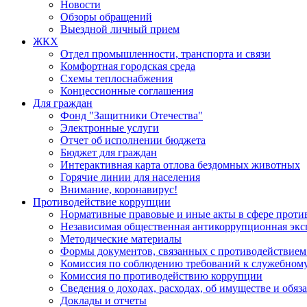
Новости
Обзоры обращений
Выездной личный прием
ЖКХ
Отдел промышленности, транспорта и связи
Комфортная городская среда
Схемы теплоснабжения
Концессионные соглашения
Для граждан
Фонд "Защитники Отечества"
Электронные услуги
Отчет об исполнении бюджета
Бюджет для граждан
Интерактивная карта отлова бездомных животных
Горячие линии для населения
Внимание, коронавирус!
Противодействие коррупции
Нормативные правовые и иные акты в сфере проти
Независимая общественная антикоррупционная экс
Методические материалы
Формы документов, связанных с противодействием
Комиссия по соблюдению требований к служебному
Комиссия по противодействию коррупции
Сведения о доходах, расходах, об имуществе и обяз
Доклады и отчеты