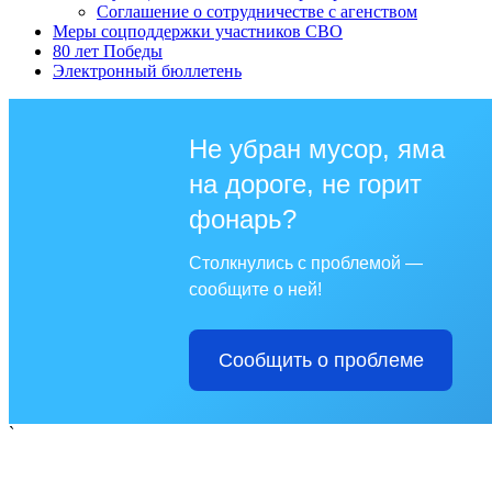
Соглашение о сотрудничестве с агенством
Меры соцподдержки участников СВО
80 лет Победы
Электронный бюллетень
Не убран мусор, яма
на дороге, не горит
фонарь?
Столкнулись с проблемой —
сообщите о ней!
Сообщить о проблеме
`