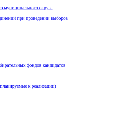
го муниципального округа
динений при проведении выборов
збирательных фондов кандидатов
планируемые к реализации)