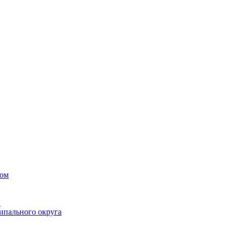
вом
в
ипального округа