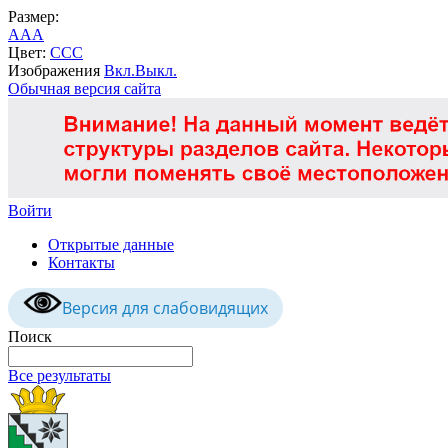
Размер:
A
A
A
Цвет:
C
C
C
Изображения
Вкл.
Выкл.
Обычная версия сайта
Войти
Открытые данные
Контакты
Версия для слабовидящих
Поиск
Все результаты