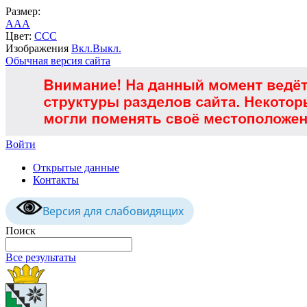
Размер:
A
A
A
Цвет:
C
C
C
Изображения
Вкл.
Выкл.
Обычная версия сайта
Войти
Открытые данные
Контакты
Версия для слабовидящих
Поиск
Все результаты