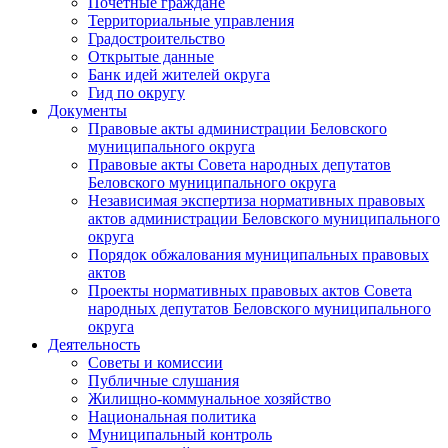
Почетные граждане
Территориальные управления
Градостроительство
Открытые данные
Банк идей жителей округа
Гид по округу
Документы
Правовые акты администрации Беловского
муниципального округа
Правовые акты Совета народных депутатов
Беловского муниципального округа
Независимая экспертиза нормативных правовых
актов администрации Беловского муниципального
округа
Порядок обжалования муниципальных правовых
актов
Проекты нормативных правовых актов Совета
народных депутатов Беловского муниципального
округа
Деятельность
Советы и комиссии
Публичные слушания
Жилищно-коммунальное хозяйство
Национальная политика
Муниципальный контроль