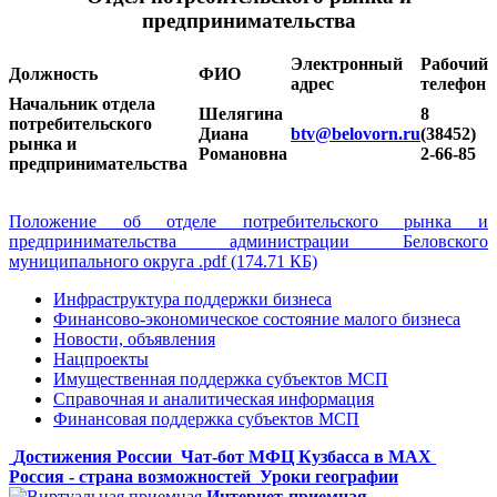
предпринимательства
Электронный
Рабочий
Должность
ФИО
адрес
телефон
Начальник отдела
Шелягина
8
потребительского
Диана
btv@belovorn.ru
(38452)
рынка и
Романовна
2-66-85
предпринимательства
Положение об отделе потребительского рынка и
предпринимательства администрации Беловского
муниципального округа .pdf (174.71 КБ)
Инфраструктура поддержки бизнеса
Финансово-экономическое состояние малого бизнеса
Новости, объявления
Нацпроекты
Имущественная поддержка субъектов МСП
Справочная и аналитическая информация
Финансовая поддержка субъектов МСП
Достижения России
Чат-бот МФЦ Кузбасса в MAX
Россия - страна возможностей
Уроки географии
Интернет-приемная