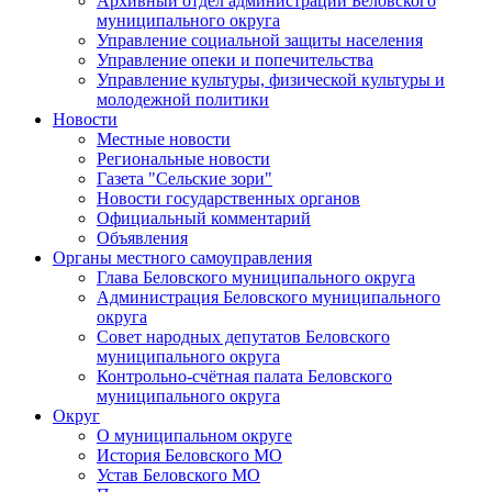
Архивный отдел администрации Беловского
муниципального округа
Управление социальной защиты населения
Управление опеки и попечительства
Управление культуры, физической культуры и
молодежной политики
Новости
Местные новости
Региональные новости
Газета "Сельские зори"
Новости государственных органов
Официальный комментарий
Объявления
Органы местного самоуправления
Глава Беловского муниципального округа
Администрация Беловского муниципального
округа
Совет народных депутатов Беловского
муниципального округа
Контрольно-счётная палата Беловского
муниципального округа
Округ
О муниципальном округе
История Беловского МО
Устав Беловского МО