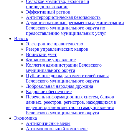
Сельское хозяйство, экология и
природопользование
Эффективный регион
Антитеррористическая безопасность
Административные регламенты администрации
Беловского муниципального округа по
предоставлению муниципальных услуг
Власть
Электронное правительство
Резерв управленческих кадров
Воинский учет
Финансовое управление
Коллегия администрации Беловского
муниципального округа
Публичные доклады заместителей главы
Беловского муниципального округа
Добровольная народная дружина
Кадровое обеспечение
Перечень информационных систем, банков
данных, реестров, регистров, находящихся в
ведении органов местного самоуправления
Беловского муниципального округа
Экономика
Антикризисные меры
Антимонопольный комплаенс