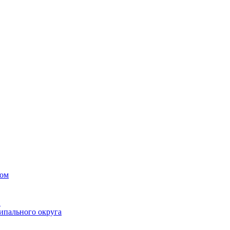
вом
в
ипального округа