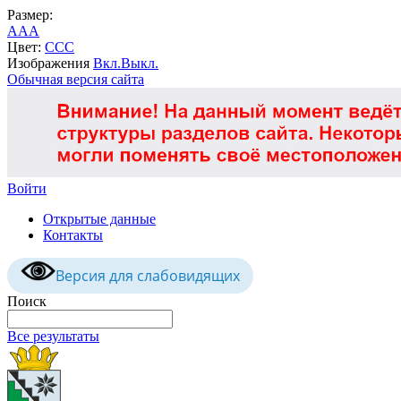
Размер:
A
A
A
Цвет:
C
C
C
Изображения
Вкл.
Выкл.
Обычная версия сайта
Войти
Открытые данные
Контакты
Версия для слабовидящих
Поиск
Все результаты