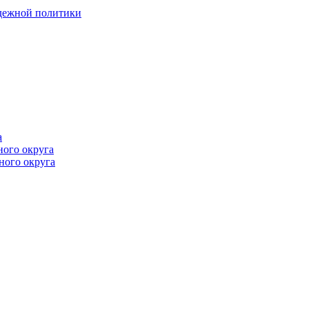
одежной политики
а
ного округа
ного округа