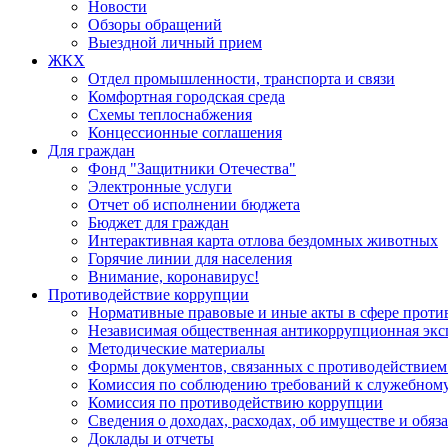
Новости
Обзоры обращений
Выездной личный прием
ЖКХ
Отдел промышленности, транспорта и связи
Комфортная городская среда
Схемы теплоснабжения
Концессионные соглашения
Для граждан
Фонд "Защитники Отечества"
Электронные услуги
Отчет об исполнении бюджета
Бюджет для граждан
Интерактивная карта отлова бездомных животных
Горячие линии для населения
Внимание, коронавирус!
Противодействие коррупции
Нормативные правовые и иные акты в сфере проти
Независимая общественная антикоррупционная экс
Методические материалы
Формы документов, связанных с противодействием
Комиссия по соблюдению требований к служебному
Комиссия по противодействию коррупции
Сведения о доходах, расходах, об имуществе и обяз
Доклады и отчеты