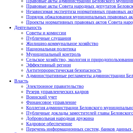
Правовые акты администрации Беловского муници
Правовые акты Совета народных депутатов Беловс
Независимая экспертиза нормативных правовых ак
Порядок обжалования муниципальных правовых ак
Проекты нормативных правовых актов Совета наро
Деятельность
Советы и комиссии
Публичные слушания
Жилищно-коммунальное хозяйство
Национальная политика
Муниципальный контроль
Сельское хозяйство, экология и природопользовани
Эффективный регион
Антитеррористическая безопасность
Административные регламенты администрации Бел
Власть
Электронное правительство
Резерв управленческих кадров
Воинский учет
Финансовое управление
Коллегия администрации Беловского муниципально
Публичные доклады заместителей главы Беловског
Добровольная народная дружина
Кадровое обеспечение
Перечень информационных систем, банков данных, 