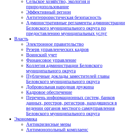
Сельское хозяйство, экология и
природопользование
Эффективный регион
Антитеррористическая безопасность
Административные регламенты администрации
Беловского муниципального округа по
предоставлению муниципальных услуг
Власть
Электронное правительство
Резерв управленческих кадров
Воинский учет
Финансовое управление
Коллегия администрации Беловского
муниципального округа
Публичные доклады заместителей главы
Беловского муниципального округа
Добровольная народная дружина
Кадровое обеспечение
Перечень информационных систем, банков
данных, реестров, регистров, находящихся в
ведении органов местного самоуправления
Беловского муниципального округа
Экономика
Антикризисные меры
Антимонопольный комплаенс