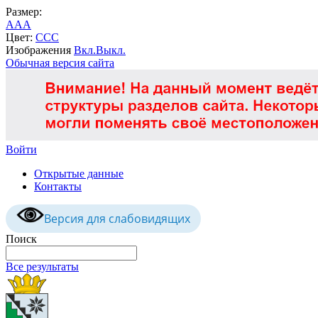
Размер:
A
A
A
Цвет:
C
C
C
Изображения
Вкл.
Выкл.
Обычная версия сайта
Войти
Открытые данные
Контакты
Версия для слабовидящих
Поиск
Все результаты