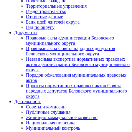
Почетные граждане
Территориальные управления
Градостроительство
Открытые данные
Банк идей жителей округа
Гид по округу
Документы
Правовые акты администрации Беловского
муниципального округа
Правовые акты Совета народных депутатов
Беловского муниципального округа
Независимая экспертиза нормативных правовых
актов администрации Беловского муниципального
округа
Порядок обжалования муниципальных правовых
актов
Проекты нормативных правовых актов Совета
народных депутатов Беловского муниципального
округа
Деятельность
Советы и комиссии
Публичные слушания
Жилищно-коммунальное хозяйство
Национальная политика
Муниципальный контроль