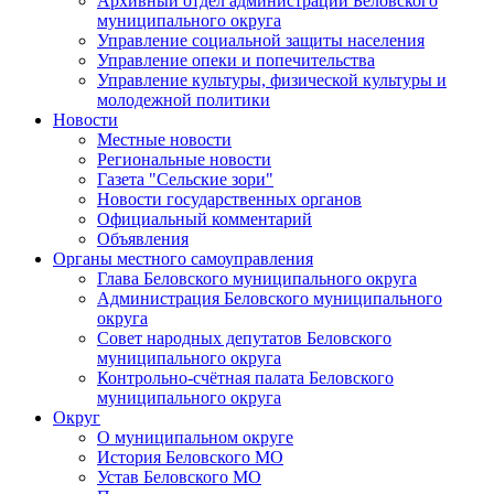
Архивный отдел администрации Беловского
муниципального округа
Управление социальной защиты населения
Управление опеки и попечительства
Управление культуры, физической культуры и
молодежной политики
Новости
Местные новости
Региональные новости
Газета "Сельские зори"
Новости государственных органов
Официальный комментарий
Объявления
Органы местного самоуправления
Глава Беловского муниципального округа
Администрация Беловского муниципального
округа
Совет народных депутатов Беловского
муниципального округа
Контрольно-счётная палата Беловского
муниципального округа
Округ
О муниципальном округе
История Беловского МО
Устав Беловского МО