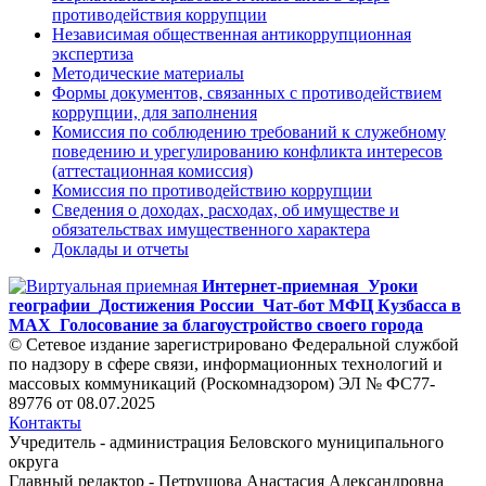
противодействия коррупции
Независимая общественная антикоррупционная
экспертиза
Методические материалы
Формы документов, связанных с противодействием
коррупции, для заполнения
Комиссия по соблюдению требований к служебному
поведению и урегулированию конфликта интересов
(аттестационная комиссия)
Комиссия по противодействию коррупции
Сведения о доходах, расходах, об имуществе и
обязательствах имущественного характера
Доклады и отчеты
Интернет-приемная
Уроки
географии
Достижения России
Чат-бот МФЦ Кузбасса в
MAX
Голосование за благоустройство своего города
© Сетевое издание зарегистрировано Федеральной службой
по надзору в сфере связи, информационных технологий и
массовых коммуникаций (Роскомнадзором) ЭЛ № ФС77-
89776 от 08.07.2025
Контакты
Учредитель - администрация Беловского муниципального
округа
Главный редактор - Петрушова Анастасия Александровна