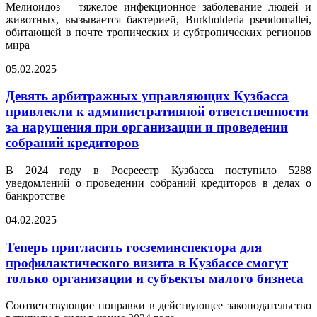
Мелиоидоз – тяжелое инфекционное заболевание людей и
животных, вызывается бактерией, Burkholderia pseudomallei,
обитающей в почте тропических и субтропических регионов
мира
05.02.2025
Девять арбитражных управляющих Кузбасса
привлекли к административной ответственности
за нарушения при организации и проведении
собраний кредиторов
В 2024 году в Росреестр Кузбасса поступило 5288
уведомлений о проведении собраний кредиторов в делах о
банкротстве
04.02.2025
Теперь пригласить госземинспектора для
профилактического визита в Кузбассе смогут
только организации и субъекты малого бизнеса
Соответствующие поправки в действующее законодательство