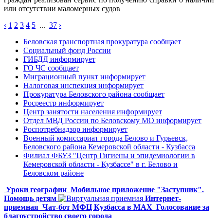
или отсутствии маломерных судов
‹
1
2
3
4
5
...
37
›
Беловская транспортная прокуратура сообщает
Социальный фонд России
ГИБДД информирует
ГО ЧС сообщает
Миграционный пункт информирует
Налоговая инспекция информирует
Прокуратура Беловского района сообщает
Росреестр информирует
Центр занятости населения информирует
Отдел МВД России по Беловскому МО информирует
Роспотребнадзор информирует
Военный комиссариат города Белово и Гурьевск,
Беловского района Кемеровской области - Кузбасса
Филиал ФБУЗ "Центр Гигиены и эпидемиологии в
Кемеровской области - Кузбассе" в г. Белово и
Беловском районе
Уроки географии
Мобильное приложение "Заступник".
Помощь детям
Интернет-
приемная
Чат-бот МФЦ Кузбасса в MAX
Голосование за
благоустройство своего города