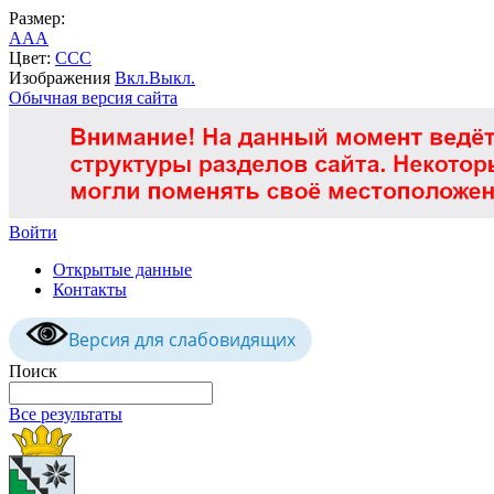
Размер:
A
A
A
Цвет:
C
C
C
Изображения
Вкл.
Выкл.
Обычная версия сайта
Войти
Открытые данные
Контакты
Версия для слабовидящих
Поиск
Все результаты