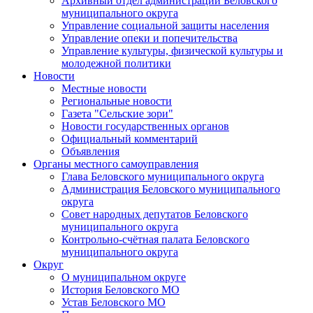
Архивный отдел администрации Беловского
муниципального округа
Управление социальной защиты населения
Управление опеки и попечительства
Управление культуры, физической культуры и
молодежной политики
Новости
Местные новости
Региональные новости
Газета "Сельские зори"
Новости государственных органов
Официальный комментарий
Объявления
Органы местного самоуправления
Глава Беловского муниципального округа
Администрация Беловского муниципального
округа
Совет народных депутатов Беловского
муниципального округа
Контрольно-счётная палата Беловского
муниципального округа
Округ
О муниципальном округе
История Беловского МО
Устав Беловского МО