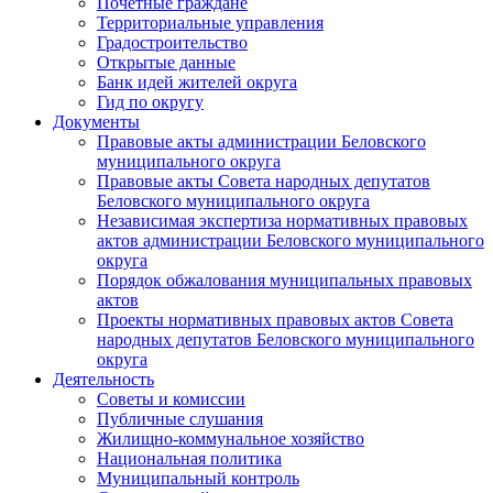
Почетные граждане
Территориальные управления
Градостроительство
Открытые данные
Банк идей жителей округа
Гид по округу
Документы
Правовые акты администрации Беловского
муниципального округа
Правовые акты Совета народных депутатов
Беловского муниципального округа
Независимая экспертиза нормативных правовых
актов администрации Беловского муниципального
округа
Порядок обжалования муниципальных правовых
актов
Проекты нормативных правовых актов Совета
народных депутатов Беловского муниципального
округа
Деятельность
Советы и комиссии
Публичные слушания
Жилищно-коммунальное хозяйство
Национальная политика
Муниципальный контроль