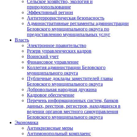
Сельское хозяйство, экология и
природопользование
Эффективный регион
Антитеррористическая безопасность
Административные регламенты администрации
Беловского муниципального округа по
предоставлению муниципальных услуг
Власть
Электронное правительство
Резерв управленческих кадров
Воинский учет
Финансовое управление
Коллегия администрации Беловского
муниципального округа
Публичные доклады заместителей главы
Беловского муниципального округа
Добровольная народная дружина
Кадровое обеспечение
Перечень информационных систем, банков
данных, реестров, регистров, находящихся в
ведении органов местного самоуправления
Беловского муниципального округа
Экономика
Антикризисные меры
Антимонопольный комплаенс