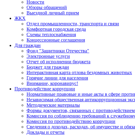
Новости
Обзоры обращений
Выездной личный прием
ЖКХ
Отдел промышленности, транспорта и связи
Комфортная городская среда
Схемы теплоснабжения
Концессионные соглашения
Для граждан
Фонд "Защитники Отечества"
Электронные услуги
Отчет об исполнении бюджета
Бюджет для граждан
Интерактивная карта отлова бездомных животных
Горячие линии для населения
Внимание, коронавирус!
Противодействие коррупции
Нормативные правовые и иные акты в сфере проти
Независимая общественная антикоррупционная экс
Методические материалы
Формы документов, связанных с противодействием
Комиссия по соблюдению требований к служебному
Комиссия по противодействию коррупции
Сведения о доходах, расходах, об имуществе и обяз
Доклады и отчеты