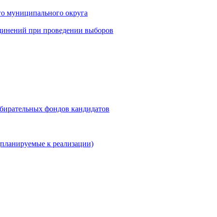
го муниципального округа
динений при проведении выборов
збирательных фондов кандидатов
планируемые к реализации)