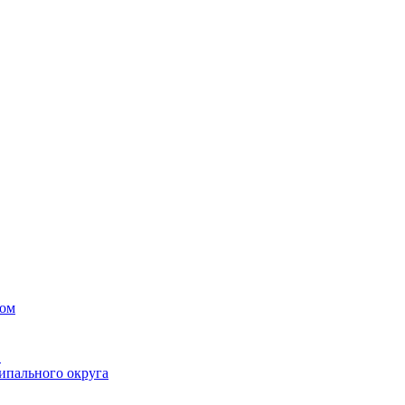
вом
в
ипального округа