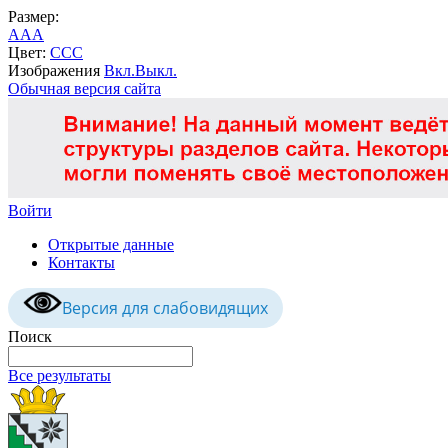
Размер:
A
A
A
Цвет:
C
C
C
Изображения
Вкл.
Выкл.
Обычная версия сайта
Войти
Открытые данные
Контакты
Версия для слабовидящих
Поиск
Все результаты