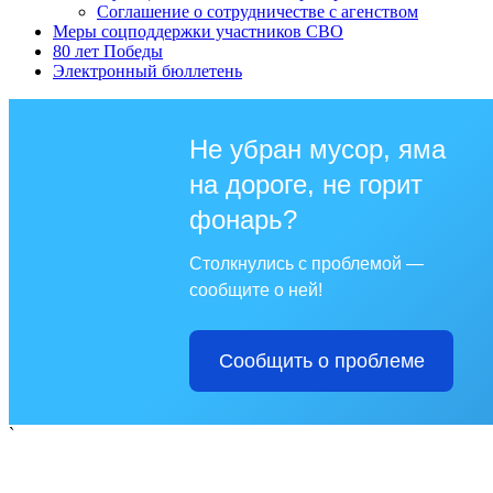
Соглашение о сотрудничестве с агенством
Меры соцподдержки участников СВО
80 лет Победы
Электронный бюллетень
Не убран мусор, яма
на дороге, не горит
фонарь?
Столкнулись с проблемой —
сообщите о ней!
Сообщить о проблеме
`