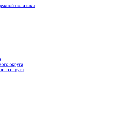
одежной политики
а
ного округа
ного округа