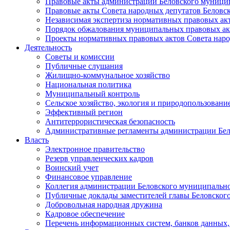
Правовые акты администрации Беловского муници
Правовые акты Совета народных депутатов Беловс
Независимая экспертиза нормативных правовых ак
Порядок обжалования муниципальных правовых ак
Проекты нормативных правовых актов Совета наро
Деятельность
Советы и комиссии
Публичные слушания
Жилищно-коммунальное хозяйство
Национальная политика
Муниципальный контроль
Сельское хозяйство, экология и природопользовани
Эффективный регион
Антитеррористическая безопасность
Административные регламенты администрации Бел
Власть
Электронное правительство
Резерв управленческих кадров
Воинский учет
Финансовое управление
Коллегия администрации Беловского муниципально
Публичные доклады заместителей главы Беловског
Добровольная народная дружина
Кадровое обеспечение
Перечень информационных систем, банков данных, 