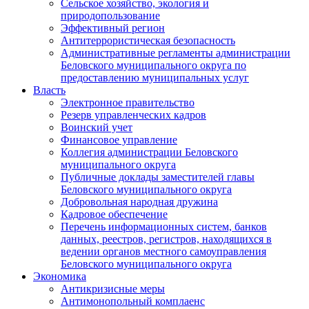
Сельское хозяйство, экология и
природопользование
Эффективный регион
Антитеррористическая безопасность
Административные регламенты администрации
Беловского муниципального округа по
предоставлению муниципальных услуг
Власть
Электронное правительство
Резерв управленческих кадров
Воинский учет
Финансовое управление
Коллегия администрации Беловского
муниципального округа
Публичные доклады заместителей главы
Беловского муниципального округа
Добровольная народная дружина
Кадровое обеспечение
Перечень информационных систем, банков
данных, реестров, регистров, находящихся в
ведении органов местного самоуправления
Беловского муниципального округа
Экономика
Антикризисные меры
Антимонопольный комплаенс