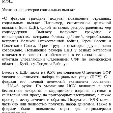
МФЦ.
Увеличение размеров социальных выплат
«С февраля граждане получат повышение отдельных
социальных выплат. Например, ежемесячной денежной
выплаты (или ЕДВ), одной из самых распространенных мер
соцподдержки. Выплату получают граждане с
инвалидностью, ветераны боевых действий, чернобыльцы,
ветераны Великой Отечественной войны, Герои России и
Советского Союза, Герои Труда и некоторые другие наши
сограждане. Повышение размера ЕДВ у разных категорий
отличается и зависит от обстоятельств ее назначения», —
отметила управляющий Отделением СФР по Кемеровской
области – Кузбассу Людмила Бабичук.
Вместе с ЕДВ также на 9,5% региональное Отделение СФР
увеличило стоимость набора социальных услуг (НСУ). С 1
февраля его полный денежный эквивалент составляет
1 728,46 рубля. По умолчанию НСУ включает в себя
бесплатные лекарства и медицинские изделия, путевки в
санаторий или проезд на пригородных электричках, а также
проезд к месту лечения и обратно. Получатель ЕДВ может
частично или полностью получать набор деньгами. Также в
феврале были повышены меры для соцподдержки