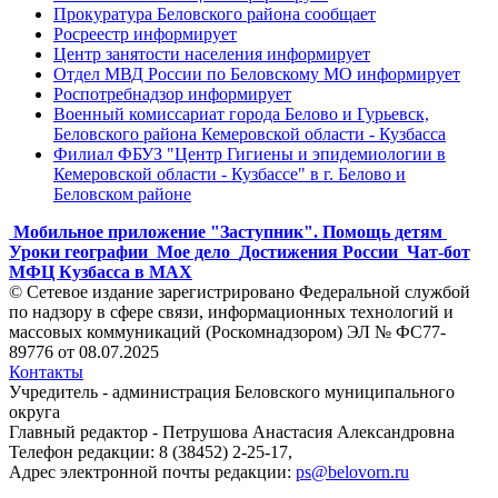
Прокуратура Беловского района сообщает
Росреестр информирует
Центр занятости населения информирует
Отдел МВД России по Беловскому МО информирует
Роспотребнадзор информирует
Военный комиссариат города Белово и Гурьевск,
Беловского района Кемеровской области - Кузбасса
Филиал ФБУЗ "Центр Гигиены и эпидемиологии в
Кемеровской области - Кузбассе" в г. Белово и
Беловском районе
Мобильное приложение "Заступник". Помощь детям
Уроки географии
Мое дело
Достижения России
Чат-бот
МФЦ Кузбасса в MAX
© Сетевое издание зарегистрировано Федеральной службой
по надзору в сфере связи, информационных технологий и
массовых коммуникаций (Роскомнадзором) ЭЛ № ФС77-
89776 от 08.07.2025
Контакты
Учредитель - администрация Беловского муниципального
округа
Главный редактор - Петрушова Анастасия Александровна
Телефон редакции: 8 (38452) 2-25-17,
Адрес электронной почты редакции:
ps@belovorn.ru