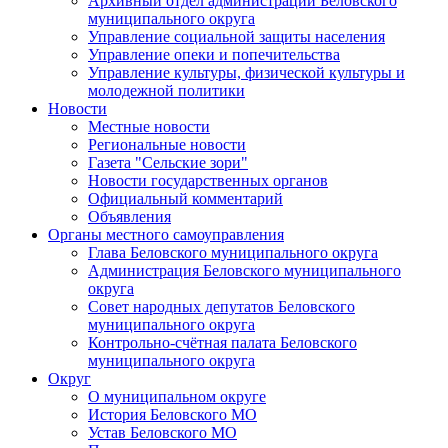
Архивный отдел администрации Беловского
муниципального округа
Управление социальной защиты населения
Управление опеки и попечительства
Управление культуры, физической культуры и
молодежной политики
Новости
Местные новости
Региональные новости
Газета "Сельские зори"
Новости государственных органов
Официальный комментарий
Объявления
Органы местного самоуправления
Глава Беловского муниципального округа
Администрация Беловского муниципального
округа
Совет народных депутатов Беловского
муниципального округа
Контрольно-счётная палата Беловского
муниципального округа
Округ
О муниципальном округе
История Беловского МО
Устав Беловского МО