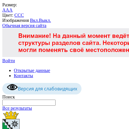
Размер:
A
A
A
Цвет:
C
C
C
Изображения
Вкл.
Выкл.
Обычная версия сайта
Войти
Открытые данные
Контакты
Версия для слабовидящих
Поиск
Все результаты