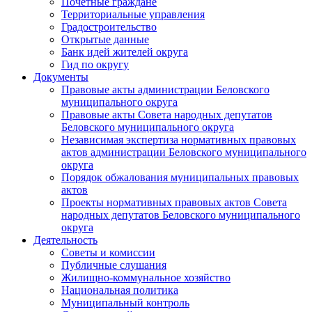
Почетные граждане
Территориальные управления
Градостроительство
Открытые данные
Банк идей жителей округа
Гид по округу
Документы
Правовые акты администрации Беловского
муниципального округа
Правовые акты Совета народных депутатов
Беловского муниципального округа
Независимая экспертиза нормативных правовых
актов администрации Беловского муниципального
округа
Порядок обжалования муниципальных правовых
актов
Проекты нормативных правовых актов Совета
народных депутатов Беловского муниципального
округа
Деятельность
Советы и комиссии
Публичные слушания
Жилищно-коммунальное хозяйство
Национальная политика
Муниципальный контроль