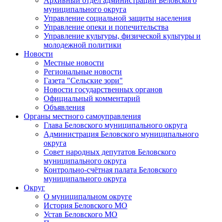
Архивный отдел администрации Беловского
муниципального округа
Управление социальной защиты населения
Управление опеки и попечительства
Управление культуры, физической культуры и
молодежной политики
Новости
Местные новости
Региональные новости
Газета "Сельские зори"
Новости государственных органов
Официальный комментарий
Объявления
Органы местного самоуправления
Глава Беловского муниципального округа
Администрация Беловского муниципального
округа
Совет народных депутатов Беловского
муниципального округа
Контрольно-счётная палата Беловского
муниципального округа
Округ
О муниципальном округе
История Беловского МО
Устав Беловского МО