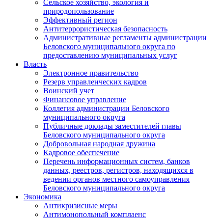
Сельское хозяйство, экология и
природопользование
Эффективный регион
Антитеррористическая безопасность
Административные регламенты администрации
Беловского муниципального округа по
предоставлению муниципальных услуг
Власть
Электронное правительство
Резерв управленческих кадров
Воинский учет
Финансовое управление
Коллегия администрации Беловского
муниципального округа
Публичные доклады заместителей главы
Беловского муниципального округа
Добровольная народная дружина
Кадровое обеспечение
Перечень информационных систем, банков
данных, реестров, регистров, находящихся в
ведении органов местного самоуправления
Беловского муниципального округа
Экономика
Антикризисные меры
Антимонопольный комплаенс