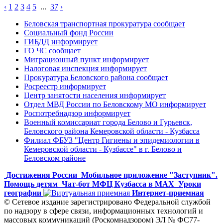
‹
1
2
3
4
5
...
37
›
Беловская транспортная прокуратура сообщает
Социальный фонд России
ГИБДД информирует
ГО ЧС сообщает
Миграционный пункт информирует
Налоговая инспекция информирует
Прокуратура Беловского района сообщает
Росреестр информирует
Центр занятости населения информирует
Отдел МВД России по Беловскому МО информирует
Роспотребнадзор информирует
Военный комиссариат города Белово и Гурьевск,
Беловского района Кемеровской области - Кузбасса
Филиал ФБУЗ "Центр Гигиены и эпидемиологии в
Кемеровской области - Кузбассе" в г. Белово и
Беловском районе
Достижения России
Мобильное приложение "Заступник".
Помощь детям
Чат-бот МФЦ Кузбасса в MAX
Уроки
географии
Интернет-приемная
© Сетевое издание зарегистрировано Федеральной службой
по надзору в сфере связи, информационных технологий и
массовых коммуникаций (Роскомнадзором) ЭЛ № ФС77-