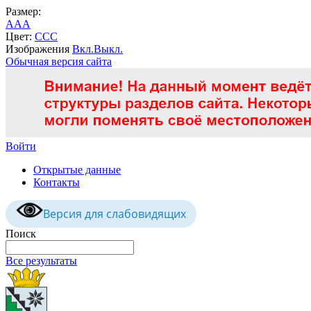
Размер:
A
A
A
Цвет:
C
C
C
Изображения
Вкл.
Выкл.
Обычная версия сайта
Войти
Открытые данные
Контакты
Версия для слабовидящих
Поиск
Все результаты