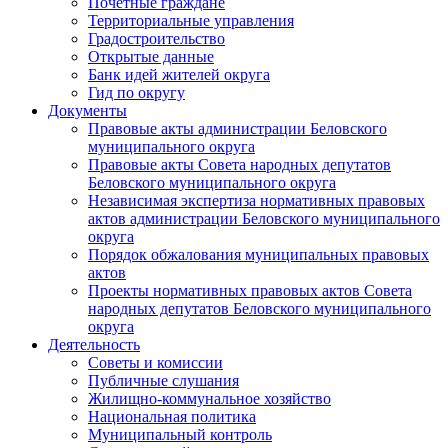
Почетные граждане
Территориальные управления
Градостроительство
Открытые данные
Банк идей жителей округа
Гид по округу
Документы
Правовые акты администрации Беловского
муниципального округа
Правовые акты Совета народных депутатов
Беловского муниципального округа
Независимая экспертиза нормативных правовых
актов администрации Беловского муниципального
округа
Порядок обжалования муниципальных правовых
актов
Проекты нормативных правовых актов Совета
народных депутатов Беловского муниципального
округа
Деятельность
Советы и комиссии
Публичные слушания
Жилищно-коммунальное хозяйство
Национальная политика
Муниципальный контроль