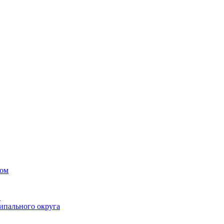
вом
в
ипального округа