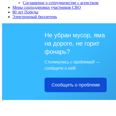
Соглашение о сотрудничестве с агенством
Меры соцподдержки участников СВО
80 лет Победы
Электронный бюллетень
Не убран мусор, яма
на дороге, не горит
фонарь?
Столкнулись с проблемой —
сообщите о ней!
Сообщить о проблеме
`