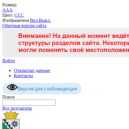
Размер:
A
A
A
Цвет:
C
C
C
Изображения
Вкл.
Выкл.
Обычная версия сайта
Войти
Открытые данные
Контакты
Версия для слабовидящих
Поиск
Все результаты