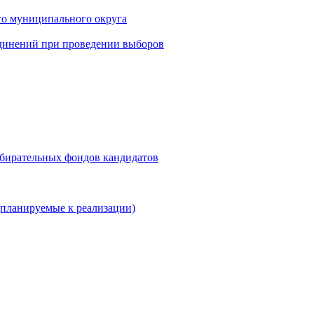
го муниципального округа
динений при проведении выборов
збирательных фондов кандидатов
планируемые к реализации)