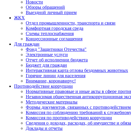
Новости
Обзоры обращений
Выездной личный прием
ЖКХ
Отдел промышленности, транспорта и связи
Комфортная городская среда
Схемы теплоснабжения
Концессионные соглашения
Для граждан
Фонд "Защитники Отечества"
Электронные услуги
Отчет об исполнении бюджета
Бюджет для граждан
Интерактивная карта отлова бездомных животных
Горячие линии для населения
Внимание, коронавирус!
Противодействие коррупции
Нормативные правовые и иные акты в сфере проти
Независимая общественная антикоррупционная экс
Методические материалы
Формы документов, связанных с противодействием
Комиссия по соблюдению требований к служебному
Комиссия по противодействию коррупции
Сведения о доходах, расходах, об имуществе и обяз
Доклады и отчеты