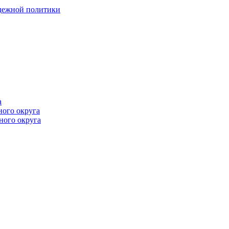
одежной политики
а
ного округа
ного округа