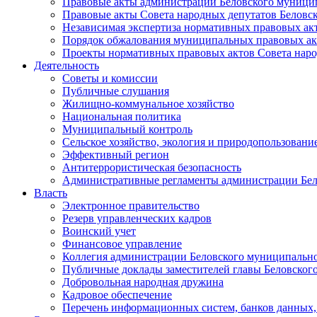
Правовые акты администрации Беловского муници
Правовые акты Совета народных депутатов Беловс
Независимая экспертиза нормативных правовых ак
Порядок обжалования муниципальных правовых ак
Проекты нормативных правовых актов Совета наро
Деятельность
Советы и комиссии
Публичные слушания
Жилищно-коммунальное хозяйство
Национальная политика
Муниципальный контроль
Сельское хозяйство, экология и природопользовани
Эффективный регион
Антитеррористическая безопасность
Административные регламенты администрации Бел
Власть
Электронное правительство
Резерв управленческих кадров
Воинский учет
Финансовое управление
Коллегия администрации Беловского муниципально
Публичные доклады заместителей главы Беловског
Добровольная народная дружина
Кадровое обеспечение
Перечень информационных систем, банков данных, 