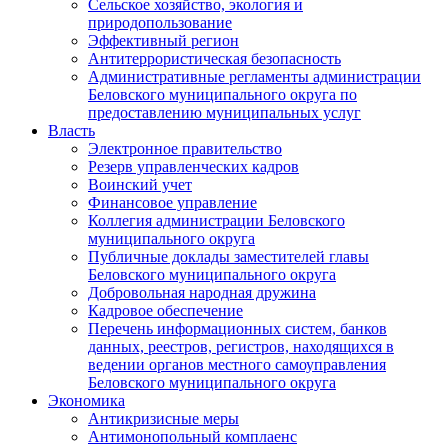
Сельское хозяйство, экология и
природопользование
Эффективный регион
Антитеррористическая безопасность
Административные регламенты администрации
Беловского муниципального округа по
предоставлению муниципальных услуг
Власть
Электронное правительство
Резерв управленческих кадров
Воинский учет
Финансовое управление
Коллегия администрации Беловского
муниципального округа
Публичные доклады заместителей главы
Беловского муниципального округа
Добровольная народная дружина
Кадровое обеспечение
Перечень информационных систем, банков
данных, реестров, регистров, находящихся в
ведении органов местного самоуправления
Беловского муниципального округа
Экономика
Антикризисные меры
Антимонопольный комплаенс