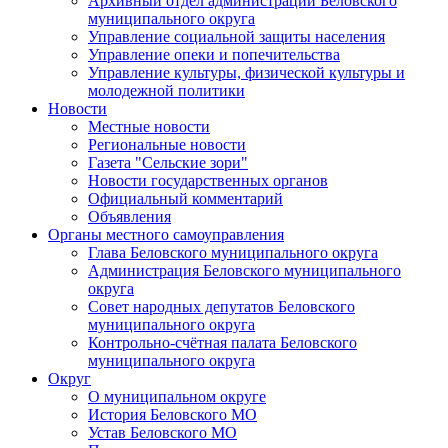
Архивный отдел администрации Беловского
муниципального округа
Управление социальной защиты населения
Управление опеки и попечительства
Управление культуры, физической культуры и
молодежной политики
Новости
Местные новости
Региональные новости
Газета "Сельские зори"
Новости государственных органов
Официальный комментарий
Объявления
Органы местного самоуправления
Глава Беловского муниципального округа
Администрация Беловского муниципального
округа
Совет народных депутатов Беловского
муниципального округа
Контрольно-счётная палата Беловского
муниципального округа
Округ
О муниципальном округе
История Беловского МО
Устав Беловского МО