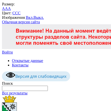
Размер:
A
A
A
Цвет:
C
C
C
Изображения
Вкл.
Выкл.
Обычная версия сайта
Войти
Открытые данные
Контакты
Версия для слабовидящих
Поиск
Все результаты