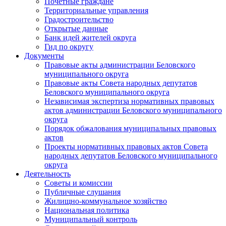
Почетные граждане
Территориальные управления
Градостроительство
Открытые данные
Банк идей жителей округа
Гид по округу
Документы
Правовые акты администрации Беловского
муниципального округа
Правовые акты Совета народных депутатов
Беловского муниципального округа
Независимая экспертиза нормативных правовых
актов администрации Беловского муниципального
округа
Порядок обжалования муниципальных правовых
актов
Проекты нормативных правовых актов Совета
народных депутатов Беловского муниципального
округа
Деятельность
Советы и комиссии
Публичные слушания
Жилищно-коммунальное хозяйство
Национальная политика
Муниципальный контроль