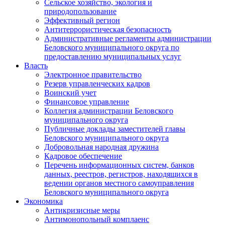
Сельское хозяйство, экология и
природопользование
Эффективный регион
Антитеррористическая безопасность
Административные регламенты администрации
Беловского муниципального округа по
предоставлению муниципальных услуг
Власть
Электронное правительство
Резерв управленческих кадров
Воинский учет
Финансовое управление
Коллегия администрации Беловского
муниципального округа
Публичные доклады заместителей главы
Беловского муниципального округа
Добровольная народная дружина
Кадровое обеспечение
Перечень информационных систем, банков
данных, реестров, регистров, находящихся в
ведении органов местного самоуправления
Беловского муниципального округа
Экономика
Антикризисные меры
Антимонопольный комплаенс