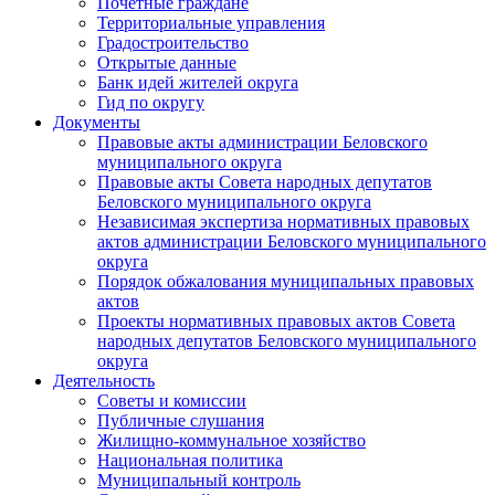
Почетные граждане
Территориальные управления
Градостроительство
Открытые данные
Банк идей жителей округа
Гид по округу
Документы
Правовые акты администрации Беловского
муниципального округа
Правовые акты Совета народных депутатов
Беловского муниципального округа
Независимая экспертиза нормативных правовых
актов администрации Беловского муниципального
округа
Порядок обжалования муниципальных правовых
актов
Проекты нормативных правовых актов Совета
народных депутатов Беловского муниципального
округа
Деятельность
Советы и комиссии
Публичные слушания
Жилищно-коммунальное хозяйство
Национальная политика
Муниципальный контроль