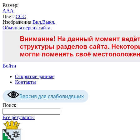
Размер:
A
A
A
Цвет:
C
C
C
Изображения
Вкл.
Выкл.
Обычная версия сайта
Войти
Открытые данные
Контакты
Версия для слабовидящих
Поиск
Все результаты