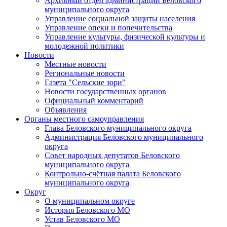
Архивный отдел администрации Беловского
муниципального округа
Управление социальной защиты населения
Управление опеки и попечительства
Управление культуры, физической культуры и
молодежной политики
Новости
Местные новости
Региональные новости
Газета "Сельские зори"
Новости государственных органов
Официальный комментарий
Объявления
Органы местного самоуправления
Глава Беловского муниципального округа
Администрация Беловского муниципального
округа
Совет народных депутатов Беловского
муниципального округа
Контрольно-счётная палата Беловского
муниципального округа
Округ
О муниципальном округе
История Беловского МО
Устав Беловского МО