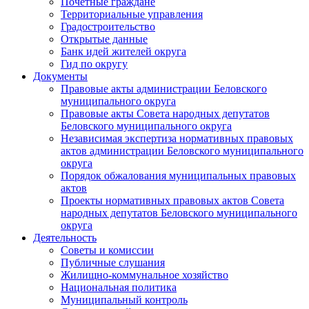
Почетные граждане
Территориальные управления
Градостроительство
Открытые данные
Банк идей жителей округа
Гид по округу
Документы
Правовые акты администрации Беловского
муниципального округа
Правовые акты Совета народных депутатов
Беловского муниципального округа
Независимая экспертиза нормативных правовых
актов администрации Беловского муниципального
округа
Порядок обжалования муниципальных правовых
актов
Проекты нормативных правовых актов Совета
народных депутатов Беловского муниципального
округа
Деятельность
Советы и комиссии
Публичные слушания
Жилищно-коммунальное хозяйство
Национальная политика
Муниципальный контроль