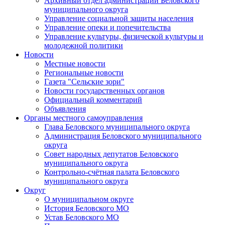
Архивный отдел администрации Беловского
муниципального округа
Управление социальной защиты населения
Управление опеки и попечительства
Управление культуры, физической культуры и
молодежной политики
Новости
Местные новости
Региональные новости
Газета "Сельские зори"
Новости государственных органов
Официальный комментарий
Объявления
Органы местного самоуправления
Глава Беловского муниципального округа
Администрация Беловского муниципального
округа
Совет народных депутатов Беловского
муниципального округа
Контрольно-счётная палата Беловского
муниципального округа
Округ
О муниципальном округе
История Беловского МО
Устав Беловского МО