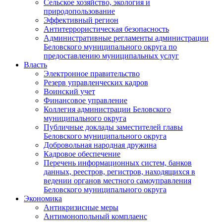
Сельское хозяйство, экология и
природопользование
Эффективный регион
Антитеррористическая безопасность
Административные регламенты администрации
Беловского муниципального округа по
предоставлению муниципальных услуг
Власть
Электронное правительство
Резерв управленческих кадров
Воинский учет
Финансовое управление
Коллегия администрации Беловского
муниципального округа
Публичные доклады заместителей главы
Беловского муниципального округа
Добровольная народная дружина
Кадровое обеспечение
Перечень информационных систем, банков
данных, реестров, регистров, находящихся в
ведении органов местного самоуправления
Беловского муниципального округа
Экономика
Антикризисные меры
Антимонопольный комплаенс