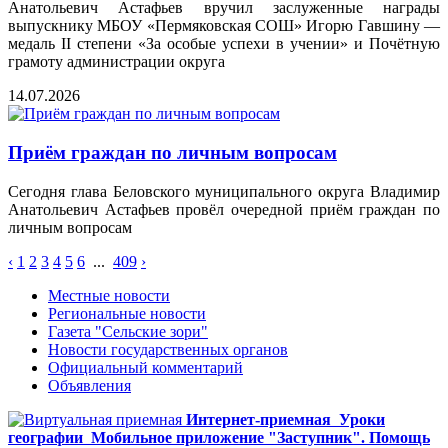
Анатольевич Астафьев вручил заслуженные награды
выпускнику МБОУ «Пермяковская СОШ» Игорю Гавшину —
медаль II степени «За особые успехи в учении» и Почётную
грамоту администрации округа
14.07.2026
Приём граждан по личным вопросам
Сегодня глава Беловского муниципального округа Владимир
Анатольевич Астафьев провёл очередной приём граждан по
личным вопросам
‹
1
2
3
4
5
6
...
409
›
Местные новости
Региональные новости
Газета "Сельские зори"
Новости государственных органов
Официальный комментарий
Объявления
Интернет-приемная
Уроки
географии
Мобильное приложение "Заступник". Помощь