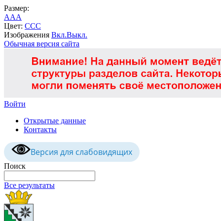
Размер:
A
A
A
Цвет:
C
C
C
Изображения
Вкл.
Выкл.
Обычная версия сайта
Войти
Открытые данные
Контакты
Версия для слабовидящих
Поиск
Все результаты