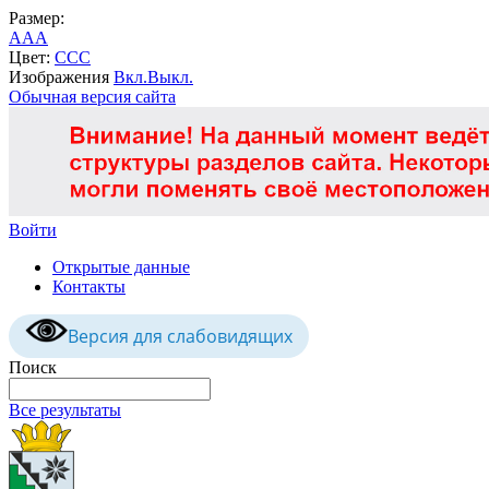
Размер:
A
A
A
Цвет:
C
C
C
Изображения
Вкл.
Выкл.
Обычная версия сайта
Войти
Открытые данные
Контакты
Версия для слабовидящих
Поиск
Все результаты