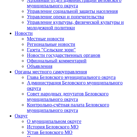
Архивный отдел администрации Беловского
муниципального округа
Управление социальной защиты населения
Управление опеки и попечительства
Управление культуры, физической культуры и
молодежной политики
Новости
Местные новости
Региональные новости
Газета "Сельские зори"
Новости государственных органов
Официальный комментарий
Объявления
Органы местного самоуправления
Глава Беловского муниципального округа
Администрация Беловского муниципального
округа
Совет народных депутатов Беловского
муниципального округа
Контрольно-счётная палата Беловского
муниципального округа
Округ
О муниципальном округе
История Беловского МО
Устав Беловского МО