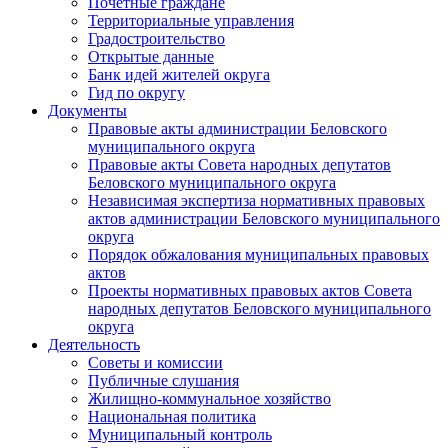
Почетные граждане
Территориальные управления
Градостроительство
Открытые данные
Банк идей жителей округа
Гид по округу
Документы
Правовые акты администрации Беловского
муниципального округа
Правовые акты Совета народных депутатов
Беловского муниципального округа
Независимая экспертиза нормативных правовых
актов администрации Беловского муниципального
округа
Порядок обжалования муниципальных правовых
актов
Проекты нормативных правовых актов Совета
народных депутатов Беловского муниципального
округа
Деятельность
Советы и комиссии
Публичные слушания
Жилищно-коммунальное хозяйство
Национальная политика
Муниципальный контроль