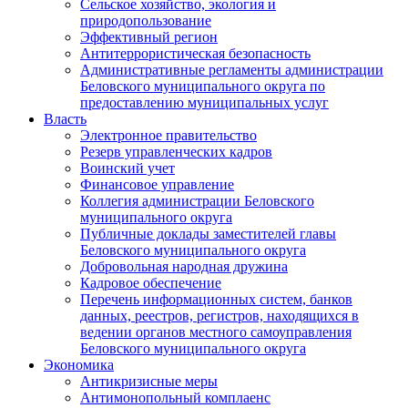
Сельское хозяйство, экология и
природопользование
Эффективный регион
Антитеррористическая безопасность
Административные регламенты администрации
Беловского муниципального округа по
предоставлению муниципальных услуг
Власть
Электронное правительство
Резерв управленческих кадров
Воинский учет
Финансовое управление
Коллегия администрации Беловского
муниципального округа
Публичные доклады заместителей главы
Беловского муниципального округа
Добровольная народная дружина
Кадровое обеспечение
Перечень информационных систем, банков
данных, реестров, регистров, находящихся в
ведении органов местного самоуправления
Беловского муниципального округа
Экономика
Антикризисные меры
Антимонопольный комплаенс