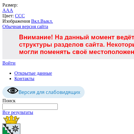
Размер:
A
A
A
Цвет:
C
C
C
Изображения
Вкл.
Выкл.
Обычная версия сайта
Войти
Открытые данные
Контакты
Версия для слабовидящих
Поиск
Все результаты