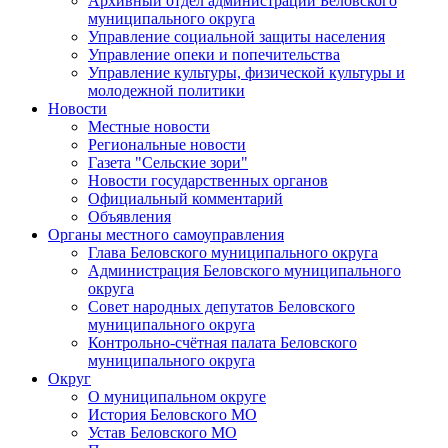
Архивный отдел администрации Беловского
муниципального округа
Управление социальной защиты населения
Управление опеки и попечительства
Управление культуры, физической культуры и
молодежной политики
Новости
Местные новости
Региональные новости
Газета "Сельские зори"
Новости государственных органов
Официальный комментарий
Объявления
Органы местного самоуправления
Глава Беловского муниципального округа
Администрация Беловского муниципального
округа
Совет народных депутатов Беловского
муниципального округа
Контрольно-счётная палата Беловского
муниципального округа
Округ
О муниципальном округе
История Беловского МО
Устав Беловского МО