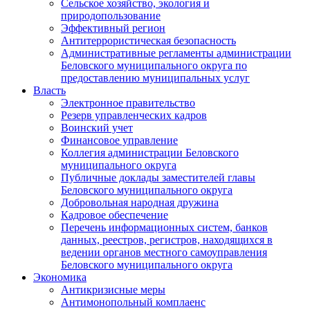
Сельское хозяйство, экология и
природопользование
Эффективный регион
Антитеррористическая безопасность
Административные регламенты администрации
Беловского муниципального округа по
предоставлению муниципальных услуг
Власть
Электронное правительство
Резерв управленческих кадров
Воинский учет
Финансовое управление
Коллегия администрации Беловского
муниципального округа
Публичные доклады заместителей главы
Беловского муниципального округа
Добровольная народная дружина
Кадровое обеспечение
Перечень информационных систем, банков
данных, реестров, регистров, находящихся в
ведении органов местного самоуправления
Беловского муниципального округа
Экономика
Антикризисные меры
Антимонопольный комплаенс