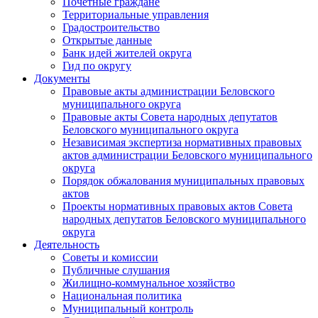
Почетные граждане
Территориальные управления
Градостроительство
Открытые данные
Банк идей жителей округа
Гид по округу
Документы
Правовые акты администрации Беловского
муниципального округа
Правовые акты Совета народных депутатов
Беловского муниципального округа
Независимая экспертиза нормативных правовых
актов администрации Беловского муниципального
округа
Порядок обжалования муниципальных правовых
актов
Проекты нормативных правовых актов Совета
народных депутатов Беловского муниципального
округа
Деятельность
Советы и комиссии
Публичные слушания
Жилищно-коммунальное хозяйство
Национальная политика
Муниципальный контроль