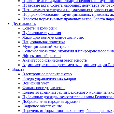
Правовые акты администрации Беловского муници
Правовые акты Совета народных депутатов Беловс
Независимая экспертиза нормативных правовых ак
Порядок обжалования муниципальных правовых ак
Проекты нормативных правовых актов Совета наро
Деятельность
Советы и комиссии
Публичные слушания
Жилищно-коммунальное хозяйство
Национальная политика
Муниципальный контроль
Сельское хозяйство, экология и природопользовани
Эффективный регион
Антитеррористическая безопасность
Административные регламенты администрации Бел
Власть
Электронное правительство
Резерв управленческих кадров
Воинский учет
Финансовое управление
Коллегия администрации Беловского муниципально
Публичные доклады заместителей главы Беловског
Добровольная народная дружина
Кадровое обеспечение
Перечень информационных систем, банков данных, 