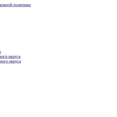
одежной политики
а
ного округа
ного округа