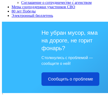
Соглашение о сотрудничестве с агенством
Меры соцподдержки участников СВО
80 лет Победы
Электронный бюллетень
Не убран мусор, яма
на дороге, не горит
фонарь?
Столкнулись с проблемой —
сообщите о ней!
Сообщить о проблеме
`