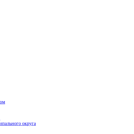
вом
в
ипального округа