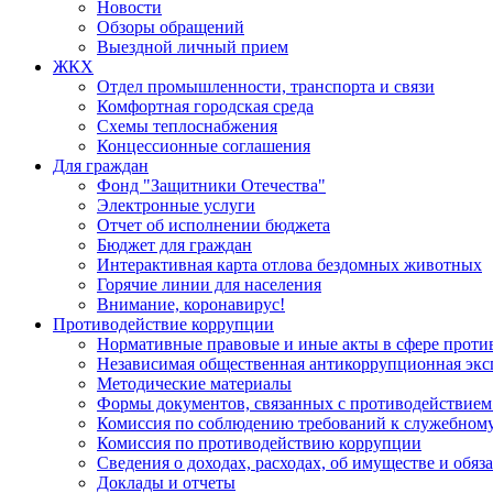
Новости
Обзоры обращений
Выездной личный прием
ЖКХ
Отдел промышленности, транспорта и связи
Комфортная городская среда
Схемы теплоснабжения
Концессионные соглашения
Для граждан
Фонд "Защитники Отечества"
Электронные услуги
Отчет об исполнении бюджета
Бюджет для граждан
Интерактивная карта отлова бездомных животных
Горячие линии для населения
Внимание, коронавирус!
Противодействие коррупции
Нормативные правовые и иные акты в сфере проти
Независимая общественная антикоррупционная экс
Методические материалы
Формы документов, связанных с противодействием
Комиссия по соблюдению требований к служебному
Комиссия по противодействию коррупции
Сведения о доходах, расходах, об имуществе и обяз
Доклады и отчеты