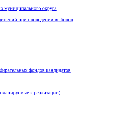
го муниципального округа
динений при проведении выборов
збирательных фондов кандидатов
планируемые к реализации)