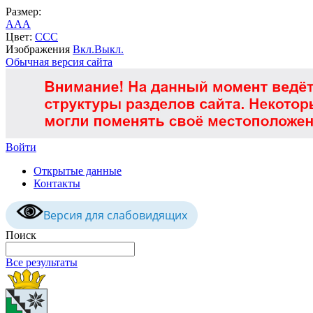
Размер:
A
A
A
Цвет:
C
C
C
Изображения
Вкл.
Выкл.
Обычная версия сайта
Войти
Открытые данные
Контакты
Версия для слабовидящих
Поиск
Все результаты