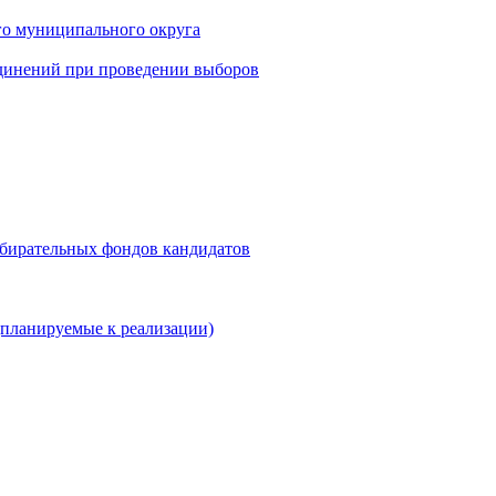
го муниципального округа
динений при проведении выборов
збирательных фондов кандидатов
планируемые к реализации)