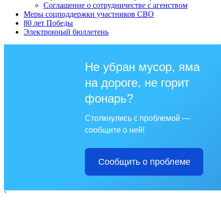
Соглашение о сотрудничестве с агенством
Меры соцподдержки участников СВО
80 лет Победы
Электронный бюллетень
Не убран мусор, яма
на дороге, не горит
фонарь?
Столкнулись с проблемой —
сообщите о ней!
Сообщить о проблеме
`