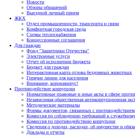
Новости
Обзоры обращений
Выездной личный прием
ЖКХ
Отдел промышленности, транспорта и связи
Комфортная городская среда
Схемы теплоснабжения
Концессионные соглашения
Для граждан
Фонд "Защитники Отечества"
Электронные услуги
Отчет об исполнении бюджета
Бюджет для граждан
Интерактивная карта отлова бездомных животных
Горячие линии для населения
Внимание, коронавирус!
Противодействие коррупции
Нормативные правовые и иные акты в сфере проти
Независимая общественная антикоррупционная экс
Методические материалы
Формы документов, связанных с противодействием
Комиссия по соблюдению требований к служебному
Комиссия по противодействию коррупции
Сведения о доходах, расходах, об имуществе и обяз
Доклады и отчеты