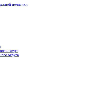
одежной политики
а
ного округа
ного округа