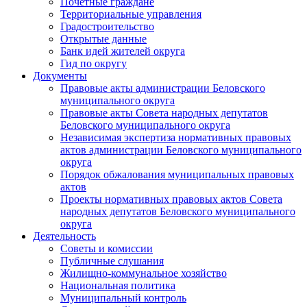
Почетные граждане
Территориальные управления
Градостроительство
Открытые данные
Банк идей жителей округа
Гид по округу
Документы
Правовые акты администрации Беловского
муниципального округа
Правовые акты Совета народных депутатов
Беловского муниципального округа
Независимая экспертиза нормативных правовых
актов администрации Беловского муниципального
округа
Порядок обжалования муниципальных правовых
актов
Проекты нормативных правовых актов Совета
народных депутатов Беловского муниципального
округа
Деятельность
Советы и комиссии
Публичные слушания
Жилищно-коммунальное хозяйство
Национальная политика
Муниципальный контроль