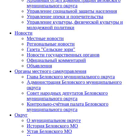
Архивный отдел администрации Беловского
муниципального округа
Управление социальной защиты населения
Управление опеки и попечительства
Управление культуры, физической культуры и
молодежной политики
Новости
Местные новости
Региональные новости
Газета "Сельские зори"
Новости государственных органов
Официальный комментарий
Объявления
Органы местного самоуправления
Глава Беловского муниципального округа
Администрация Беловского муниципального
округа
Совет народных депутатов Беловского
муниципального округа
Контрольно-счётная палата Беловского
муниципального округа
Округ
О муниципальном округе
История Беловского МО
Устав Беловского МО