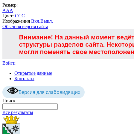
Размер:
A
A
A
Цвет:
C
C
C
Изображения
Вкл.
Выкл.
Обычная версия сайта
Войти
Открытые данные
Контакты
Версия для слабовидящих
Поиск
Все результаты