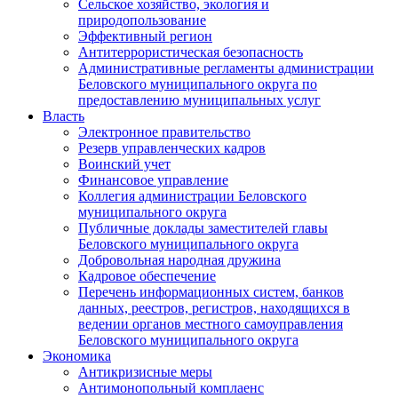
Сельское хозяйство, экология и
природопользование
Эффективный регион
Антитеррористическая безопасность
Административные регламенты администрации
Беловского муниципального округа по
предоставлению муниципальных услуг
Власть
Электронное правительство
Резерв управленческих кадров
Воинский учет
Финансовое управление
Коллегия администрации Беловского
муниципального округа
Публичные доклады заместителей главы
Беловского муниципального округа
Добровольная народная дружина
Кадровое обеспечение
Перечень информационных систем, банков
данных, реестров, регистров, находящихся в
ведении органов местного самоуправления
Беловского муниципального округа
Экономика
Антикризисные меры
Антимонопольный комплаенс