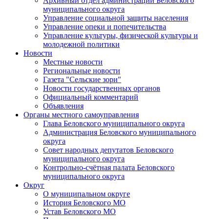
Архивный отдел администрации Беловского
муниципального округа
Управление социальной защиты населения
Управление опеки и попечительства
Управление культуры, физической культуры и
молодежной политики
Новости
Местные новости
Региональные новости
Газета "Сельские зори"
Новости государственных органов
Официальный комментарий
Объявления
Органы местного самоуправления
Глава Беловского муниципального округа
Администрация Беловского муниципального
округа
Совет народных депутатов Беловского
муниципального округа
Контрольно-счётная палата Беловского
муниципального округа
Округ
О муниципальном округе
История Беловского МО
Устав Беловского МО