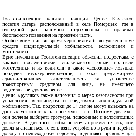
Госавтоинспекции капитан полиции Денис Кругляков
посетил лагерь, расположенный в селе Поморцево, где в
очередной раз напомнил отдыхающим о правилах
безопасного поведения на проезжей части.
Особое внимание во время мероприятия было уделено теме
средств индивидуальной мобильности, велосипедам и
мототехнике.
Врио начальника Госавтоинспекции объяснил подросткам, с
какими последствиями сталкиваются юные водители
мототехники и их родители: в какие «дорожные» ловушки
попадают несовершеннолетние, и какая предусмотрена
административная ответственность за управление
транспортным средством для лица, не имеющего
водительское удостоверение.
Денис Кругляков также напомнил о мерах безопасности при
управлении велосипедом и средствами индивидуальной
мобильности. Так, подростки до 14 лет не могут выезжать на
данных устройствах на проезжую часть. Поэтому для езды
они должны выбирать тротуары, пешеходные и велосипедные
дорожки. А для того, чтобы пересечь проезжую часть, они
должны спешиться, то есть взять устройство в руки и перейти
дорогу по пешеходному переходу, подчиняясь правилам для