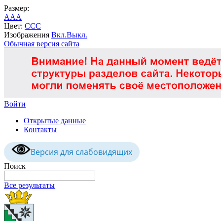
Размер:
A
A
A
Цвет:
C
C
C
Изображения
Вкл.
Выкл.
Обычная версия сайта
Войти
Открытые данные
Контакты
Версия для слабовидящих
Поиск
Все результаты