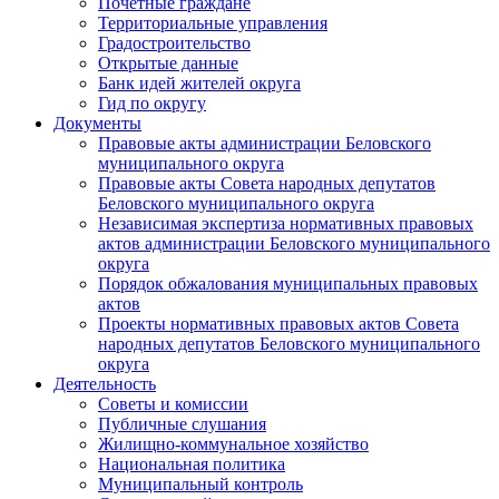
Почетные граждане
Территориальные управления
Градостроительство
Открытые данные
Банк идей жителей округа
Гид по округу
Документы
Правовые акты администрации Беловского
муниципального округа
Правовые акты Совета народных депутатов
Беловского муниципального округа
Независимая экспертиза нормативных правовых
актов администрации Беловского муниципального
округа
Порядок обжалования муниципальных правовых
актов
Проекты нормативных правовых актов Совета
народных депутатов Беловского муниципального
округа
Деятельность
Советы и комиссии
Публичные слушания
Жилищно-коммунальное хозяйство
Национальная политика
Муниципальный контроль