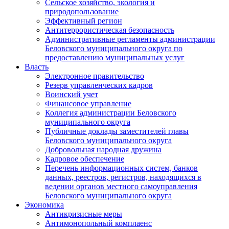
Сельское хозяйство, экология и
природопользование
Эффективный регион
Антитеррористическая безопасность
Административные регламенты администрации
Беловского муниципального округа по
предоставлению муниципальных услуг
Власть
Электронное правительство
Резерв управленческих кадров
Воинский учет
Финансовое управление
Коллегия администрации Беловского
муниципального округа
Публичные доклады заместителей главы
Беловского муниципального округа
Добровольная народная дружина
Кадровое обеспечение
Перечень информационных систем, банков
данных, реестров, регистров, находящихся в
ведении органов местного самоуправления
Беловского муниципального округа
Экономика
Антикризисные меры
Антимонопольный комплаенс