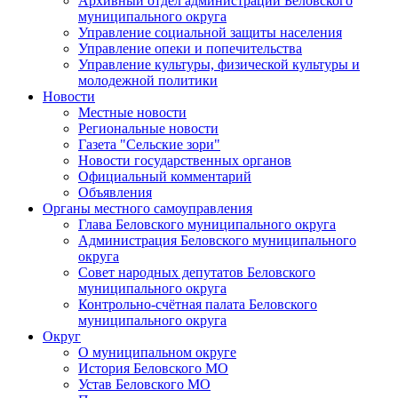
Архивный отдел администрации Беловского
муниципального округа
Управление социальной защиты населения
Управление опеки и попечительства
Управление культуры, физической культуры и
молодежной политики
Новости
Местные новости
Региональные новости
Газета "Сельские зори"
Новости государственных органов
Официальный комментарий
Объявления
Органы местного самоуправления
Глава Беловского муниципального округа
Администрация Беловского муниципального
округа
Совет народных депутатов Беловского
муниципального округа
Контрольно-счётная палата Беловского
муниципального округа
Округ
О муниципальном округе
История Беловского МО
Устав Беловского МО