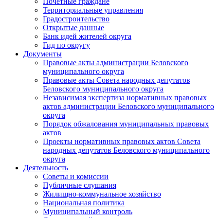
Почетные граждане
Территориальные управления
Градостроительство
Открытые данные
Банк идей жителей округа
Гид по округу
Документы
Правовые акты администрации Беловского
муниципального округа
Правовые акты Совета народных депутатов
Беловского муниципального округа
Независимая экспертиза нормативных правовых
актов администрации Беловского муниципального
округа
Порядок обжалования муниципальных правовых
актов
Проекты нормативных правовых актов Совета
народных депутатов Беловского муниципального
округа
Деятельность
Советы и комиссии
Публичные слушания
Жилищно-коммунальное хозяйство
Национальная политика
Муниципальный контроль