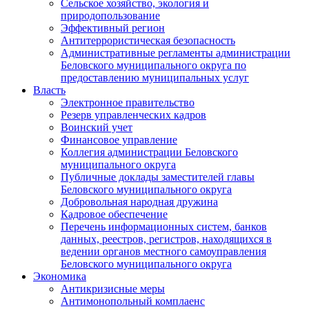
Сельское хозяйство, экология и
природопользование
Эффективный регион
Антитеррористическая безопасность
Административные регламенты администрации
Беловского муниципального округа по
предоставлению муниципальных услуг
Власть
Электронное правительство
Резерв управленческих кадров
Воинский учет
Финансовое управление
Коллегия администрации Беловского
муниципального округа
Публичные доклады заместителей главы
Беловского муниципального округа
Добровольная народная дружина
Кадровое обеспечение
Перечень информационных систем, банков
данных, реестров, регистров, находящихся в
ведении органов местного самоуправления
Беловского муниципального округа
Экономика
Антикризисные меры
Антимонопольный комплаенс