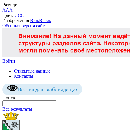
Размер:
A
A
A
Цвет:
C
C
C
Изображения
Вкл.
Выкл.
Обычная версия сайта
Войти
Открытые данные
Контакты
Версия для слабовидящих
Поиск
Все результаты