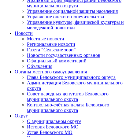
Архивный отдел администрации Беловского
муниципального округа
Управление социальной защиты населения
Управление опеки и попечительства
Управление культуры, физической культуры и
молодежной политики
Новости
Местные новости
Региональные новости
Газета "Сельские зори"
Новости государственных органов
Официальный комментарий
Объявления
Органы местного самоуправления
Глава Беловского муниципального округа
Администрация Беловского муниципального
округа
Совет народных депутатов Беловского
муниципального округа
Контрольно-счётная палата Беловского
муниципального округа
Округ
О муниципальном округе
История Беловского МО
Устав Беловского МО