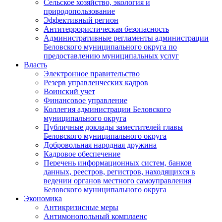
Сельское хозяйство, экология и
природопользование
Эффективный регион
Антитеррористическая безопасность
Административные регламенты администрации
Беловского муниципального округа по
предоставлению муниципальных услуг
Власть
Электронное правительство
Резерв управленческих кадров
Воинский учет
Финансовое управление
Коллегия администрации Беловского
муниципального округа
Публичные доклады заместителей главы
Беловского муниципального округа
Добровольная народная дружина
Кадровое обеспечение
Перечень информационных систем, банков
данных, реестров, регистров, находящихся в
ведении органов местного самоуправления
Беловского муниципального округа
Экономика
Антикризисные меры
Антимонопольный комплаенс