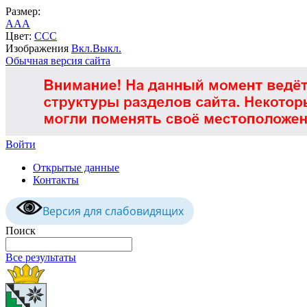
Размер:
A
A
A
Цвет:
C
C
C
Изображения
Вкл.
Выкл.
Обычная версия сайта
Войти
Открытые данные
Контакты
Версия для слабовидящих
Поиск
Все результаты