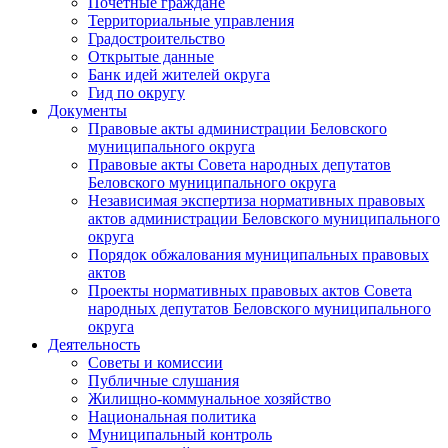
Почетные граждане
Территориальные управления
Градостроительство
Открытые данные
Банк идей жителей округа
Гид по округу
Документы
Правовые акты администрации Беловского
муниципального округа
Правовые акты Совета народных депутатов
Беловского муниципального округа
Независимая экспертиза нормативных правовых
актов администрации Беловского муниципального
округа
Порядок обжалования муниципальных правовых
актов
Проекты нормативных правовых актов Совета
народных депутатов Беловского муниципального
округа
Деятельность
Советы и комиссии
Публичные слушания
Жилищно-коммунальное хозяйство
Национальная политика
Муниципальный контроль