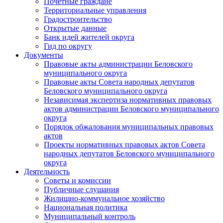
Почетные граждане
Территориальные управления
Градостроительство
Открытые данные
Банк идей жителей округа
Гид по округу
Документы
Правовые акты администрации Беловского
муниципального округа
Правовые акты Совета народных депутатов
Беловского муниципального округа
Независимая экспертиза нормативных правовых
актов администрации Беловского муниципального
округа
Порядок обжалования муниципальных правовых
актов
Проекты нормативных правовых актов Совета
народных депутатов Беловского муниципального
округа
Деятельность
Советы и комиссии
Публичные слушания
Жилищно-коммунальное хозяйство
Национальная политика
Муниципальный контроль