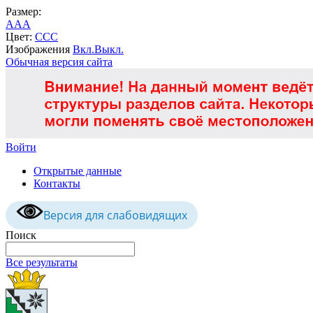
Размер:
A
A
A
Цвет:
C
C
C
Изображения
Вкл.
Выкл.
Обычная версия сайта
Войти
Открытые данные
Контакты
Версия для слабовидящих
Поиск
Все результаты