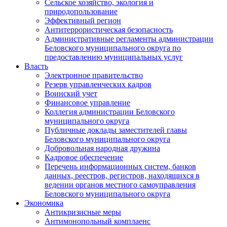
Сельское хозяйство, экология и
природопользование
Эффективный регион
Антитеррористическая безопасность
Административные регламенты администрации
Беловского муниципального округа по
предоставлению муниципальных услуг
Власть
Электронное правительство
Резерв управленческих кадров
Воинский учет
Финансовое управление
Коллегия администрации Беловского
муниципального округа
Публичные доклады заместителей главы
Беловского муниципального округа
Добровольная народная дружина
Кадровое обеспечение
Перечень информационных систем, банков
данных, реестров, регистров, находящихся в
ведении органов местного самоуправления
Беловского муниципального округа
Экономика
Антикризисные меры
Антимонопольный комплаенс