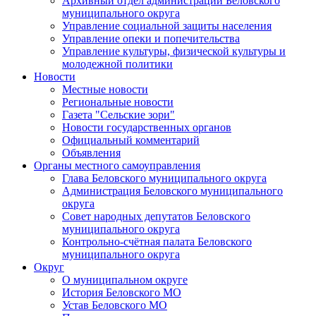
Архивный отдел администрации Беловского
муниципального округа
Управление социальной защиты населения
Управление опеки и попечительства
Управление культуры, физической культуры и
молодежной политики
Новости
Местные новости
Региональные новости
Газета "Сельские зори"
Новости государственных органов
Официальный комментарий
Объявления
Органы местного самоуправления
Глава Беловского муниципального округа
Администрация Беловского муниципального
округа
Совет народных депутатов Беловского
муниципального округа
Контрольно-счётная палата Беловского
муниципального округа
Округ
О муниципальном округе
История Беловского МО
Устав Беловского МО