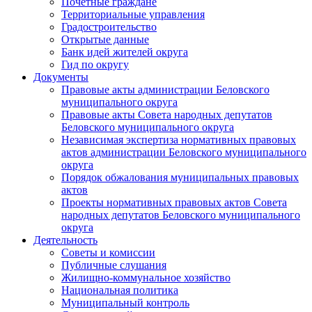
Почетные граждане
Территориальные управления
Градостроительство
Открытые данные
Банк идей жителей округа
Гид по округу
Документы
Правовые акты администрации Беловского
муниципального округа
Правовые акты Совета народных депутатов
Беловского муниципального округа
Независимая экспертиза нормативных правовых
актов администрации Беловского муниципального
округа
Порядок обжалования муниципальных правовых
актов
Проекты нормативных правовых актов Совета
народных депутатов Беловского муниципального
округа
Деятельность
Советы и комиссии
Публичные слушания
Жилищно-коммунальное хозяйство
Национальная политика
Муниципальный контроль