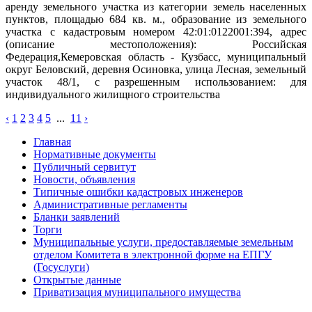
аренду земельного участка из категории земель населенных
пунктов, площадью 684 кв. м., образование из земельного
участка с кадастровым номером 42:01:0122001:394, адрес
(описание местоположения): Российская
Федерация,Кемеровская область - Кузбасс, муниципальный
округ Беловский, деревня Осиновка, улица Лесная, земельный
участок 48/1, с разрешенным использованием: для
индивидуального жилищного строительства
‹
1
2
3
4
5
...
11
›
Главная
Нормативные документы
Публичный сервитут
Новости, объявления
Типичные ошибки кадастровых инженеров
Административные регламенты
Бланки заявлений
Торги
Муниципальные услуги, предоставляемые земельным
отделом Комитета в электронной форме на ЕПГУ
(Госуслуги)
Открытые данные
Приватизация муниципального имущества