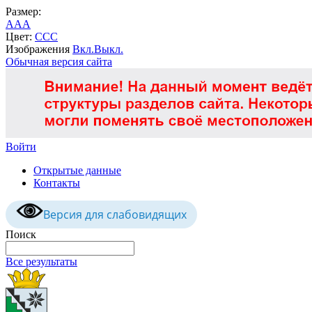
Размер:
A
A
A
Цвет:
C
C
C
Изображения
Вкл.
Выкл.
Обычная версия сайта
Войти
Открытые данные
Контакты
Версия для слабовидящих
Поиск
Все результаты