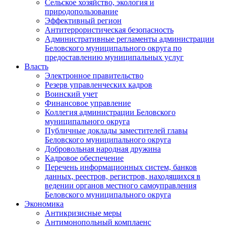
Сельское хозяйство, экология и
природопользование
Эффективный регион
Антитеррористическая безопасность
Административные регламенты администрации
Беловского муниципального округа по
предоставлению муниципальных услуг
Власть
Электронное правительство
Резерв управленческих кадров
Воинский учет
Финансовое управление
Коллегия администрации Беловского
муниципального округа
Публичные доклады заместителей главы
Беловского муниципального округа
Добровольная народная дружина
Кадровое обеспечение
Перечень информационных систем, банков
данных, реестров, регистров, находящихся в
ведении органов местного самоуправления
Беловского муниципального округа
Экономика
Антикризисные меры
Антимонопольный комплаенс