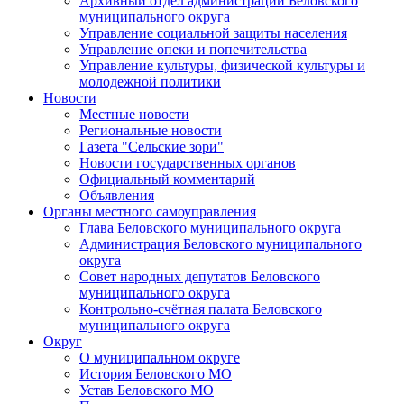
Архивный отдел администрации Беловского
муниципального округа
Управление социальной защиты населения
Управление опеки и попечительства
Управление культуры, физической культуры и
молодежной политики
Новости
Местные новости
Региональные новости
Газета "Сельские зори"
Новости государственных органов
Официальный комментарий
Объявления
Органы местного самоуправления
Глава Беловского муниципального округа
Администрация Беловского муниципального
округа
Совет народных депутатов Беловского
муниципального округа
Контрольно-счётная палата Беловского
муниципального округа
Округ
О муниципальном округе
История Беловского МО
Устав Беловского МО