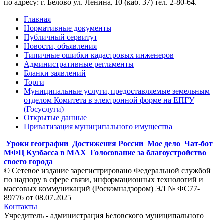
по адресу: г. Белово ул. Ленина, 10 (каб. 37) тел. 2-80-64.
Главная
Нормативные документы
Публичный сервитут
Новости, объявления
Типичные ошибки кадастровых инженеров
Административные регламенты
Бланки заявлений
Торги
Муниципальные услуги, предоставляемые земельным
отделом Комитета в электронной форме на ЕПГУ
(Госуслуги)
Открытые данные
Приватизация муниципального имущества
Уроки географии
Достижения России
Мое дело
Чат-бот
МФЦ Кузбасса в MAX
Голосование за благоустройство
своего города
© Сетевое издание зарегистрировано Федеральной службой
по надзору в сфере связи, информационных технологий и
массовых коммуникаций (Роскомнадзором) ЭЛ № ФС77-
89776 от 08.07.2025
Контакты
Учредитель - администрация Беловского муниципального