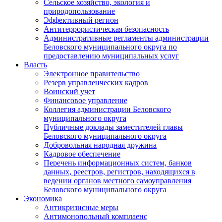
Сельское хозяйство, экология и
природопользование
Эффективный регион
Антитеррористическая безопасность
Административные регламенты администрации
Беловского муниципального округа по
предоставлению муниципальных услуг
Власть
Электронное правительство
Резерв управленческих кадров
Воинский учет
Финансовое управление
Коллегия администрации Беловского
муниципального округа
Публичные доклады заместителей главы
Беловского муниципального округа
Добровольная народная дружина
Кадровое обеспечение
Перечень информационных систем, банков
данных, реестров, регистров, находящихся в
ведении органов местного самоуправления
Беловского муниципального округа
Экономика
Антикризисные меры
Антимонопольный комплаенс