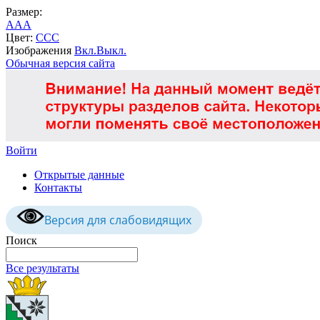
Размер:
A
A
A
Цвет:
C
C
C
Изображения
Вкл.
Выкл.
Обычная версия сайта
Войти
Открытые данные
Контакты
Версия для слабовидящих
Поиск
Все результаты