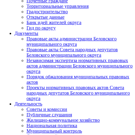
Почетные граждане
Территориальные управления
Градостроительство
Открытые данные
Банк идей жителей округа
Гид по округу
Документы
Правовые акты администрации Беловского
муниципального округа
Правовые акты Совета народных депутатов
Беловского муниципального округа
Независимая экспертиза нормативных правовых
актов администрации Беловского муниципального
округа
Порядок обжалования муниципальных правовых
актов
Проекты нормативных правовых актов Совета
народных депутатов Беловского муниципального
округа
Деятельность
Советы и комиссии
Публичные слушания
Жилищно-коммунальное хозяйство
Национальная политика
Муниципальный контроль