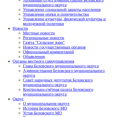
Архивный отдел администрации Беловского
муниципального округа
Управление социальной защиты населения
Управление опеки и попечительства
Управление культуры, физической культуры и
молодежной политики
Новости
Местные новости
Региональные новости
Газета "Сельские зори"
Новости государственных органов
Официальный комментарий
Объявления
Органы местного самоуправления
Глава Беловского муниципального округа
Администрация Беловского муниципального
округа
Совет народных депутатов Беловского
муниципального округа
Контрольно-счётная палата Беловского
муниципального округа
Округ
О муниципальном округе
История Беловского МО
Устав Беловского МО