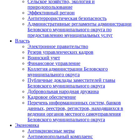
Сельское хозяйство, экология и
природопользование
Эффективный регион
Антитеррористическая безопасность
Административные регламенты администрации
Беловского муниципального округа по
предоставлению муниципальных услуг
Власть
Электронное правительство
Резерв управленческих кадров
Воинский учет
Финансовое управление
Коллегия администрации Беловского
муниципального округа
Публичные доклады заместителей главы
Беловского муниципального округа
Добровольная народная дружина
Кадровое обеспечение
Перечень информационных систем, банков
данных, реестров, регистров, находящихся в
ведении органов местного самоуправления
Беловского муниципального округа
Экономика
Антикризисные меры
Антимонопольный комплаенс