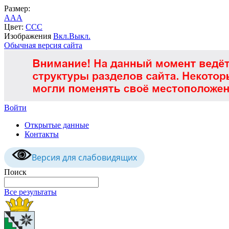
Размер:
A
A
A
Цвет:
C
C
C
Изображения
Вкл.
Выкл.
Обычная версия сайта
Войти
Открытые данные
Контакты
Версия для слабовидящих
Поиск
Все результаты