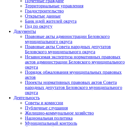
Почетные граждане
Территориальные управления
Градостроительство
Открытые данные
Банк идей жителей округа
Гид по округу
Документы
Правовые акты администрации Беловского
муниципального округа
Правовые акты Совета народных депутатов
Беловского муниципального округа
Независимая экспертиза нормативных правовых
актов администрации Беловского муниципального
округа
Порядок обжалования муниципальных правовых
актов
Проекты нормативных правовых актов Совета
народных депутатов Беловского муниципального
округа
Деятельность
Советы и комиссии
Публичные слушания
Жилищно-коммунальное хозяйство
Национальная политика
Муниципальный контроль