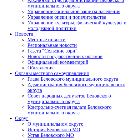
Архивный отдел администрации Беловского
муниципального округа
Управление социальной защиты населения
Управление опеки и попечительства
Управление культуры, физической культуры и
молодежной политики
Новости
Местные новости
Региональные новости
Газета "Сельские зори"
Новости государственных органов
Официальный комментарий
Объявления
Органы местного самоуправления
Глава Беловского муниципального округа
Администрация Беловского муниципального
округа
Совет народных депутатов Беловского
муниципального округа
Контрольно-счётная палата Беловского
муниципального округа
Округ
О муниципальном округе
История Беловского МО
Устав Беловского МО