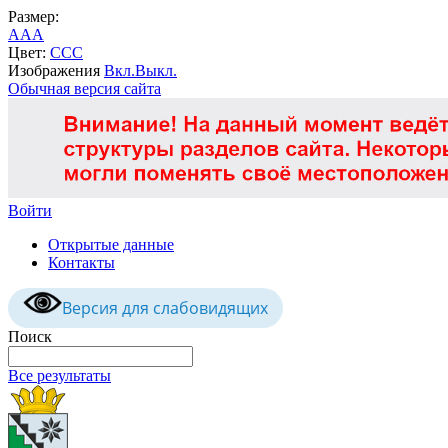
Размер:
A
A
A
Цвет:
C
C
C
Изображения
Вкл.
Выкл.
Обычная версия сайта
Войти
Открытые данные
Контакты
Версия для слабовидящих
Поиск
Все результаты