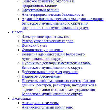
Сельское хозяйство, экология и
природопользование
Эффективный регион
Антитеррористическая безопасность
Административные регламенты администрации
Беловского муниципального округа по
предоставлению муниципальных услуг
Власть
Электронное правительство
Резерв управленческих кадров
Воинский учет
Финансовое управление
Коллегия администрации Беловского
муниципального округа
Публичные доклады заместителей главы
Беловского муниципального округа
Добровольная народная дружина
Кадровое обеспечение
Перечень информационных систем, банков
данных, реестров, регистров, находящихся в
ведении органов местного самоуправления
Беловского муниципального округа
Экономика
Антикризисные меры
Антимонопольный комплаенс