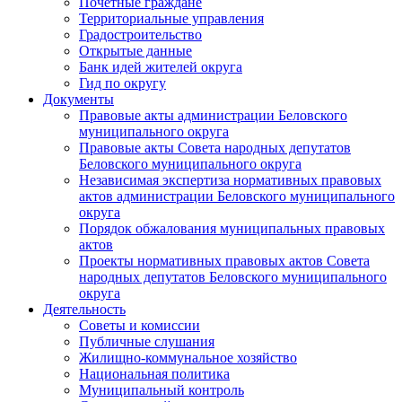
Почетные граждане
Территориальные управления
Градостроительство
Открытые данные
Банк идей жителей округа
Гид по округу
Документы
Правовые акты администрации Беловского
муниципального округа
Правовые акты Совета народных депутатов
Беловского муниципального округа
Независимая экспертиза нормативных правовых
актов администрации Беловского муниципального
округа
Порядок обжалования муниципальных правовых
актов
Проекты нормативных правовых актов Совета
народных депутатов Беловского муниципального
округа
Деятельность
Советы и комиссии
Публичные слушания
Жилищно-коммунальное хозяйство
Национальная политика
Муниципальный контроль