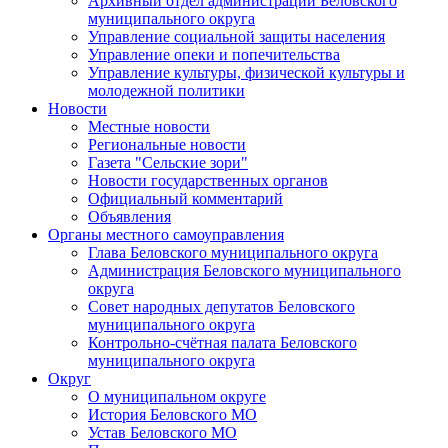
Архивный отдел администрации Беловского
муниципального округа
Управление социальной защиты населения
Управление опеки и попечительства
Управление культуры, физической культуры и
молодежной политики
Новости
Местные новости
Региональные новости
Газета "Сельские зори"
Новости государственных органов
Официальный комментарий
Объявления
Органы местного самоуправления
Глава Беловского муниципального округа
Администрация Беловского муниципального
округа
Совет народных депутатов Беловского
муниципального округа
Контрольно-счётная палата Беловского
муниципального округа
Округ
О муниципальном округе
История Беловского МО
Устав Беловского МО