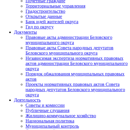
Почетные граждане
Территориальные управления
Градостроительство
Открытые данные
Банк идей жителей округа
Гид по округу
Документы
Правовые акты администрации Беловского
муниципального округа
Правовые акты Совета народных депутатов
Беловского муниципального округа
Независимая экспертиза нормативных правовых
актов администрации Беловского муниципального
округа
Порядок обжалования муниципальных правовых
актов
Проекты нормативных правовых актов Совета
народных депутатов Беловского муниципального
округа
Деятельность
Советы и комиссии
Публичные слушания
Жилищно-коммунальное хозяйство
Национальная политика
Муниципальный контроль