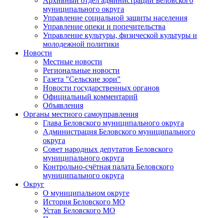
Архивный отдел администрации Беловского
муниципального округа
Управление социальной защиты населения
Управление опеки и попечительства
Управление культуры, физической культуры и
молодежной политики
Новости
Местные новости
Региональные новости
Газета "Сельские зори"
Новости государственных органов
Официальный комментарий
Объявления
Органы местного самоуправления
Глава Беловского муниципального округа
Администрация Беловского муниципального
округа
Совет народных депутатов Беловского
муниципального округа
Контрольно-счётная палата Беловского
муниципального округа
Округ
О муниципальном округе
История Беловского МО
Устав Беловского МО