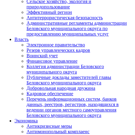
Сельское хозяйство, экология и
природопользование
Эффективный регион
Антитеррористическая безопасность
Административные регламенты администрации
Беловского муниципального округа по
предоставлению муниципальных услуг
Власть
Электронное правительство
Резерв управленческих кадров
Воинский учет
Финансовое управление
Коллегия администрации Беловского
муниципального округа
Публичные доклады заместителей главы
Беловского муниципального округа
Добровольная народная дружина
Кадровое обеспечение
Перечень информационных систем, банков
данных, реестров, регистров, находящихся в
ведении органов местного самоуправления
Беловского муниципального округа
Экономика
Антикризисные меры
Антимонопольный комплаенс