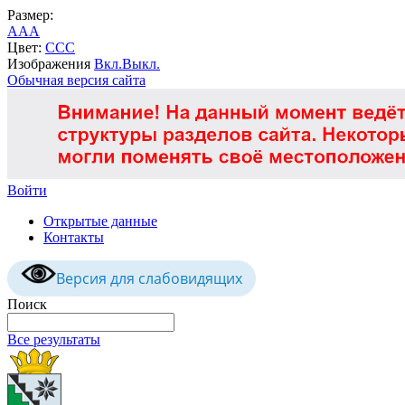
Размер:
A
A
A
Цвет:
C
C
C
Изображения
Вкл.
Выкл.
Обычная версия сайта
Войти
Открытые данные
Контакты
Версия для слабовидящих
Поиск
Все результаты