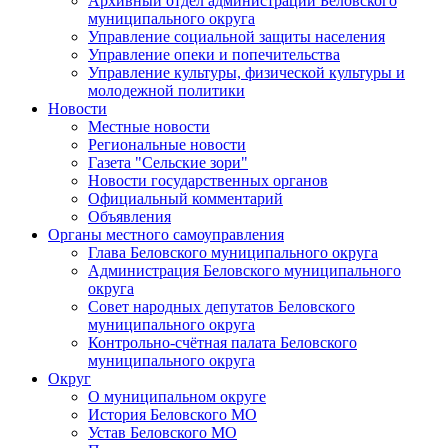
Архивный отдел администрации Беловского
муниципального округа
Управление социальной защиты населения
Управление опеки и попечительства
Управление культуры, физической культуры и
молодежной политики
Новости
Местные новости
Региональные новости
Газета "Сельские зори"
Новости государственных органов
Официальный комментарий
Объявления
Органы местного самоуправления
Глава Беловского муниципального округа
Администрация Беловского муниципального
округа
Совет народных депутатов Беловского
муниципального округа
Контрольно-счётная палата Беловского
муниципального округа
Округ
О муниципальном округе
История Беловского МО
Устав Беловского МО