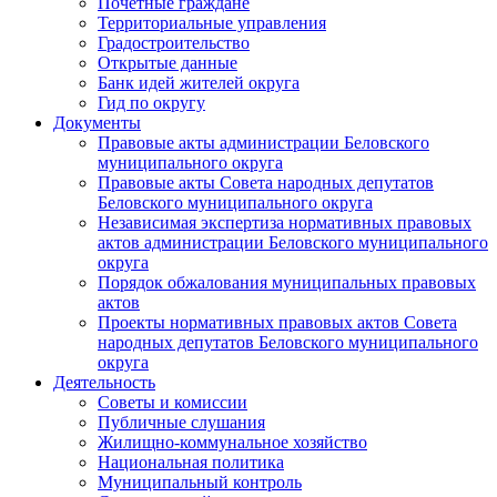
Почетные граждане
Территориальные управления
Градостроительство
Открытые данные
Банк идей жителей округа
Гид по округу
Документы
Правовые акты администрации Беловского
муниципального округа
Правовые акты Совета народных депутатов
Беловского муниципального округа
Независимая экспертиза нормативных правовых
актов администрации Беловского муниципального
округа
Порядок обжалования муниципальных правовых
актов
Проекты нормативных правовых актов Совета
народных депутатов Беловского муниципального
округа
Деятельность
Советы и комиссии
Публичные слушания
Жилищно-коммунальное хозяйство
Национальная политика
Муниципальный контроль