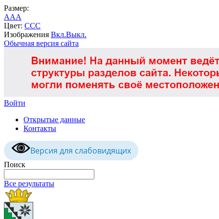
Размер:
A
A
A
Цвет:
C
C
C
Изображения
Вкл.
Выкл.
Обычная версия сайта
Войти
Открытые данные
Контакты
Версия для слабовидящих
Поиск
Все результаты