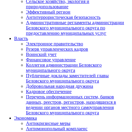
Сельское хозяйство, экология и
природопользование
Эффективный регион
Антитеррористическая безопасность
Административные регламенты администрации
Беловского муниципального округа по
предоставлению муниципальных услуг
Власть
Электронное правительство
Резерв управленческих кадров
Воинский учет
Финансовое управление
Коллегия администрации Беловского
муниципального округа
Публичные доклады заместителей главы
Беловского муниципального округа
Добровольная народная дружина
Кадровое обеспечение
Перечень информационных систем, банков
данных, реестров, регистров, находящихся в
ведении органов местного самоуправления
Беловского муниципального округа
Экономика
Антикризисные меры
Антимонопольный комплаенс