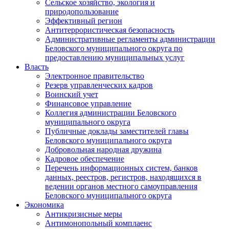
Сельское хозяйство, экология и
природопользование
Эффективный регион
Антитеррористическая безопасность
Административные регламенты администрации
Беловского муниципального округа по
предоставлению муниципальных услуг
Власть
Электронное правительство
Резерв управленческих кадров
Воинский учет
Финансовое управление
Коллегия администрации Беловского
муниципального округа
Публичные доклады заместителей главы
Беловского муниципального округа
Добровольная народная дружина
Кадровое обеспечение
Перечень информационных систем, банков
данных, реестров, регистров, находящихся в
ведении органов местного самоуправления
Беловского муниципального округа
Экономика
Антикризисные меры
Антимонопольный комплаенс