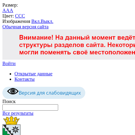
Размер:
A
A
A
Цвет:
C
C
C
Изображения
Вкл.
Выкл.
Обычная версия сайта
Войти
Открытые данные
Контакты
Версия для слабовидящих
Поиск
Все результаты