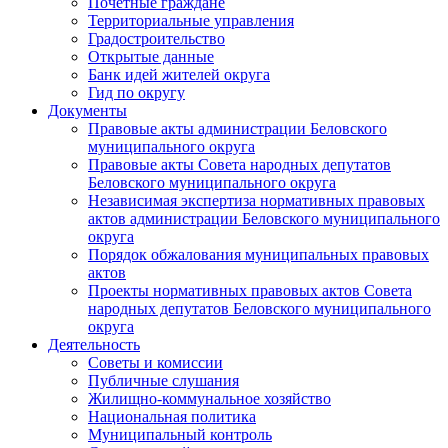
Почетные граждане
Территориальные управления
Градостроительство
Открытые данные
Банк идей жителей округа
Гид по округу
Документы
Правовые акты администрации Беловского
муниципального округа
Правовые акты Совета народных депутатов
Беловского муниципального округа
Независимая экспертиза нормативных правовых
актов администрации Беловского муниципального
округа
Порядок обжалования муниципальных правовых
актов
Проекты нормативных правовых актов Совета
народных депутатов Беловского муниципального
округа
Деятельность
Советы и комиссии
Публичные слушания
Жилищно-коммунальное хозяйство
Национальная политика
Муниципальный контроль