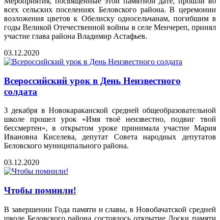
Мероприятия, посвященные этой памятной дате, прошли во
всех сельских поселениях Беловского района. В церемонии
возложения цветов к Обелиску односельчанам, погибшим в
годы Великой Отечественной войны в селе Менчереп, принял
участие глава района Владимир Астафьев.
03.12.2020
Всероссийский урок в День Неизвестного
солдата
3 декабря в Новокараканской средней общеобразовательной
школе прошел урок «Имя твоё неизвестно, подвиг твой
бессмертен», в открытом уроке принимала участие Мария
Ивановна Киселева, депутат Совета народных депутатов
Беловского муниципального района.
03.12.2020
Чтобы помнили!
В завершении Года памяти и славы, в Новобачатской средней
школе Беловского района состоялось открытие Доски памяти