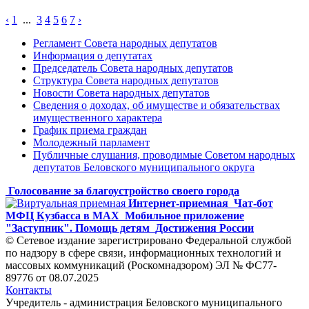
‹
1
...
3
4
5
6
7
›
Регламент Совета народных депутатов
Информация о депутатах
Председатель Совета народных депутатов
Структура Совета народных депутатов
Новости Совета народных депутатов
Сведения о доходах, об имуществе и обязательствах
имущественного характера
График приема граждан
Молодежный парламент
Публичные слушания, проводимые Советом народных
депутатов Беловского муниципального округа
Голосование за благоустройство своего города
Интернет-приемная
Чат-бот
МФЦ Кузбасса в MAX
Мобильное приложение
"Заступник". Помощь детям
Достижения России
© Сетевое издание зарегистрировано Федеральной службой
по надзору в сфере связи, информационных технологий и
массовых коммуникаций (Роскомнадзором) ЭЛ № ФС77-
89776 от 08.07.2025
Контакты
Учредитель - администрация Беловского муниципального