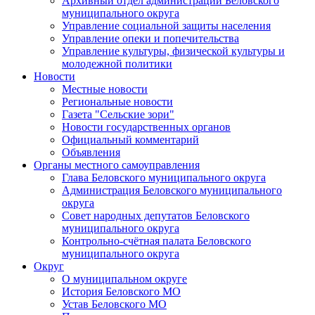
Архивный отдел администрации Беловского
муниципального округа
Управление социальной защиты населения
Управление опеки и попечительства
Управление культуры, физической культуры и
молодежной политики
Новости
Местные новости
Региональные новости
Газета "Сельские зори"
Новости государственных органов
Официальный комментарий
Объявления
Органы местного самоуправления
Глава Беловского муниципального округа
Администрация Беловского муниципального
округа
Совет народных депутатов Беловского
муниципального округа
Контрольно-счётная палата Беловского
муниципального округа
Округ
О муниципальном округе
История Беловского МО
Устав Беловского МО