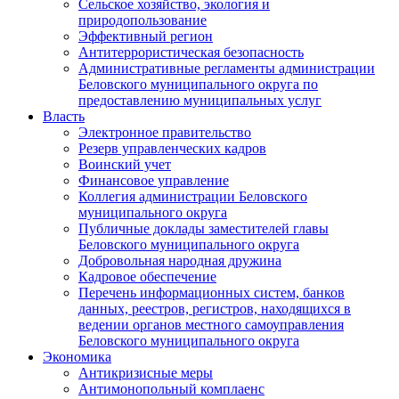
Сельское хозяйство, экология и
природопользование
Эффективный регион
Антитеррористическая безопасность
Административные регламенты администрации
Беловского муниципального округа по
предоставлению муниципальных услуг
Власть
Электронное правительство
Резерв управленческих кадров
Воинский учет
Финансовое управление
Коллегия администрации Беловского
муниципального округа
Публичные доклады заместителей главы
Беловского муниципального округа
Добровольная народная дружина
Кадровое обеспечение
Перечень информационных систем, банков
данных, реестров, регистров, находящихся в
ведении органов местного самоуправления
Беловского муниципального округа
Экономика
Антикризисные меры
Антимонопольный комплаенс