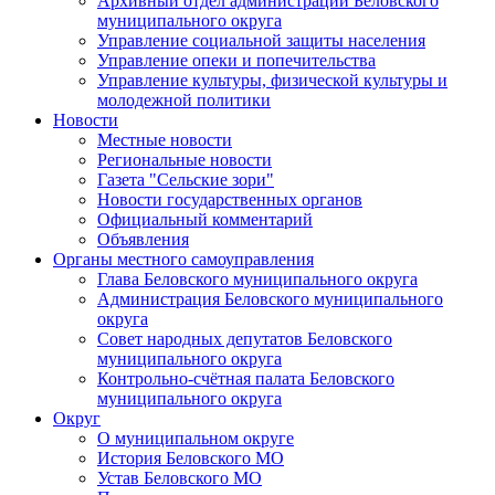
Архивный отдел администрации Беловского
муниципального округа
Управление социальной защиты населения
Управление опеки и попечительства
Управление культуры, физической культуры и
молодежной политики
Новости
Местные новости
Региональные новости
Газета "Сельские зори"
Новости государственных органов
Официальный комментарий
Объявления
Органы местного самоуправления
Глава Беловского муниципального округа
Администрация Беловского муниципального
округа
Совет народных депутатов Беловского
муниципального округа
Контрольно-счётная палата Беловского
муниципального округа
Округ
О муниципальном округе
История Беловского МО
Устав Беловского МО