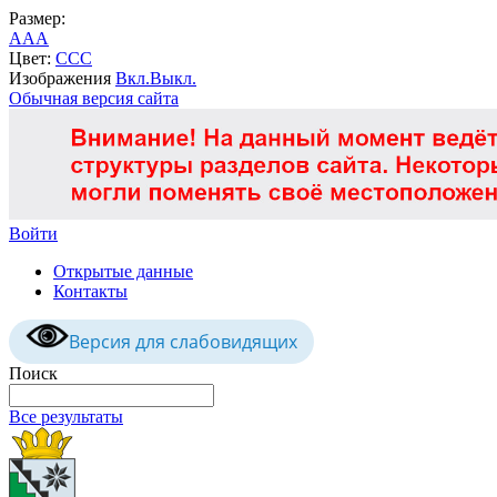
Размер:
A
A
A
Цвет:
C
C
C
Изображения
Вкл.
Выкл.
Обычная версия сайта
Войти
Открытые данные
Контакты
Версия для слабовидящих
Поиск
Все результаты