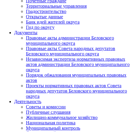
Почетные граждане
Территориальные управления
Градостроительство
Открытые данные
Банк идей жителей округа
Гид по округу
Документы
Правовые акты администрации Беловского
муниципального округа
Правовые акты Совета народных депутатов
Беловского муниципального округа
Независимая экспертиза нормативных правовых
актов администрации Беловского муниципального
округа
Порядок обжалования муниципальных правовых
актов
Проекты нормативных правовых актов Совета
народных депутатов Беловского муниципального
округа
Деятельность
Советы и комиссии
Публичные слушания
Жилищно-коммунальное хозяйство
Национальная политика
Муниципальный контроль