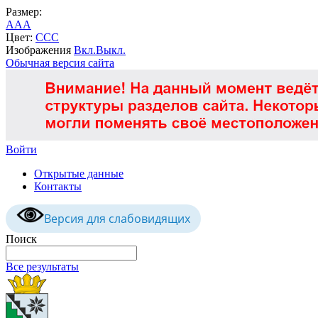
Размер:
A
A
A
Цвет:
C
C
C
Изображения
Вкл.
Выкл.
Обычная версия сайта
Войти
Открытые данные
Контакты
Версия для слабовидящих
Поиск
Все результаты