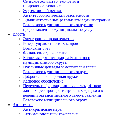
Сельское хозяйство, экология и
природопользование
Эффективный регион
Антитеррористическая безопасность
Административные регламенты администрации
Беловского муниципального округа по
предоставлению муниципальных услуг
Власть
Электронное правительство
Резерв управленческих кадров
Воинский учет
Финансовое управление
Коллегия администрации Беловского
муниципального округа
Публичные доклады заместителей главы
Беловского муниципального округа
Добровольная народная дружина
Кадровое обеспечение
Перечень информационных систем, банков
данных, реестров, регистров, находящихся в
ведении органов местного самоуправления
Беловского муниципального округа
Экономика
Антикризисные меры
Антимонопольный комплаенс