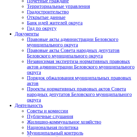
Почетные граждане
Территориальные управления
Градостроительство
Открытые данные
Банк идей жителей округа
Гид по округу
Документы
Правовые акты администрации Беловского
муниципального округа
Правовые акты Совета народных депутатов
Беловского муниципального округа
Независимая экспертиза нормативных правовых
актов администрации Беловского муниципального
округа
Порядок обжалования муниципальных правовых
актов
Проекты нормативных правовых актов Совета
народных депутатов Беловского муниципального
округа
Деятельность
Советы и комиссии
Публичные слушания
Жилищно-коммунальное хозяйство
Национальная политика
Муниципальный контроль