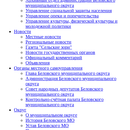
Архивный отдел администрации Беловского
муниципального округа
Управление социальной защиты населения
Управление опеки и попечительства
Управление культуры, физической культуры и
молодежной политики
Новости
Местные новости
Региональные новости
Газета "Сельские зори"
Новости государственных органов
Официальный комментарий
Объявления
Органы местного самоуправления
Глава Беловского муниципального округа
Администрация Беловского муниципального
округа
Совет народных депутатов Беловского
муниципального округа
Контрольно-счётная палата Беловского
муниципального округа
Округ
О муниципальном округе
История Беловского МО
Устав Беловского МО