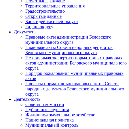
Почетные граждане
Территориальные управления
Градостроительство
Открытые данные
Банк идей жителей округа
Гид по округу
Документы
Правовые акты администрации Беловского
муниципального округа
Правовые акты Совета народных депутатов
Беловского муниципального округа
Независимая экспертиза нормативных правовых
актов администрации Беловского муниципального
округа
Порядок обжалования муниципальных правовых
актов
Проекты нормативных правовых актов Совета
народных депутатов Беловского муниципального
округа
Деятельность
Советы и комиссии
Публичные слушания
Жилищно-коммунальное хозяйство
Национальная политика
Муниципальный контроль