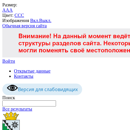
Размер:
A
A
A
Цвет:
C
C
C
Изображения
Вкл.
Выкл.
Обычная версия сайта
Войти
Открытые данные
Контакты
Версия для слабовидящих
Поиск
Все результаты