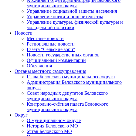
Архивный отдел администрации Беловского
муниципального округа
Управление социальной защиты населения
Управление опеки и попечительства
Управление культуры, физической культуры и
молодежной политики
Новости
Местные новости
Региональные новости
Газета "Сельские зори"
Новости государственных органов
Официальный комментарий
Объявления
Органы местного самоуправления
Глава Беловского муниципального округа
Администрация Беловского муниципального
округа
Совет народных депутатов Беловского
муниципального округа
Контрольно-счётная палата Беловского
муниципального округа
Округ
О муниципальном округе
История Беловского МО
Устав Беловского МО