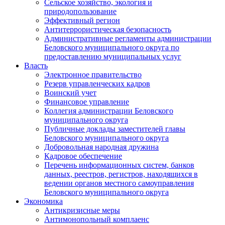
Сельское хозяйство, экология и
природопользование
Эффективный регион
Антитеррористическая безопасность
Административные регламенты администрации
Беловского муниципального округа по
предоставлению муниципальных услуг
Власть
Электронное правительство
Резерв управленческих кадров
Воинский учет
Финансовое управление
Коллегия администрации Беловского
муниципального округа
Публичные доклады заместителей главы
Беловского муниципального округа
Добровольная народная дружина
Кадровое обеспечение
Перечень информационных систем, банков
данных, реестров, регистров, находящихся в
ведении органов местного самоуправления
Беловского муниципального округа
Экономика
Антикризисные меры
Антимонопольный комплаенс