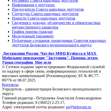
Регламент Совета народных депутатов
Информация о депутатах
Председатель Совета народных депутатов
Структура Совета народных депутатов
Новости Совета народных депутатов
Сведения о доходах, об имуществе и обязательствах
имущественного характера
График приема граждан
Молодежный парламент
Публичные слушания, проводимые Советом народных
депутатов Беловского муниципального округа
Достижения России
Чат-бот МФЦ Кузбасса в MAX
Мобильное приложение "Заступник". Помощь детям
Уроки географии
Мое дело
© Сетевое издание зарегистрировано Федеральной службой
по надзору в сфере связи, информационных технологий и
массовых коммуникаций (Роскомнадзором) ЭЛ № ФС77-
89776 от 08.07.2025
Контакты
Учредитель - администрация Беловского муниципального
округа
Главный редактор - Петрушова Анастасия Александровна
Телефон редакции: 8 (38452) 2-25-17,
Адрес электронной почты редакции:
ps@belovorn.ru