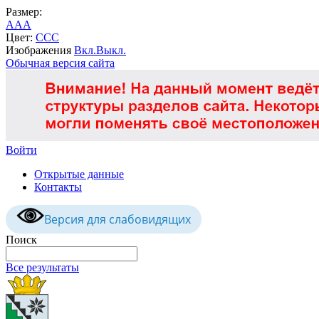
Размер:
A
A
A
Цвет:
C
C
C
Изображения
Вкл.
Выкл.
Обычная версия сайта
Войти
Открытые данные
Контакты
Версия для слабовидящих
Поиск
Все результаты