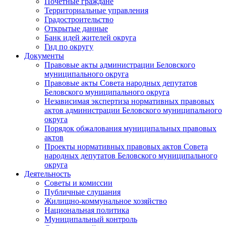
Почетные граждане
Территориальные управления
Градостроительство
Открытые данные
Банк идей жителей округа
Гид по округу
Документы
Правовые акты администрации Беловского
муниципального округа
Правовые акты Совета народных депутатов
Беловского муниципального округа
Независимая экспертиза нормативных правовых
актов администрации Беловского муниципального
округа
Порядок обжалования муниципальных правовых
актов
Проекты нормативных правовых актов Совета
народных депутатов Беловского муниципального
округа
Деятельность
Советы и комиссии
Публичные слушания
Жилищно-коммунальное хозяйство
Национальная политика
Муниципальный контроль