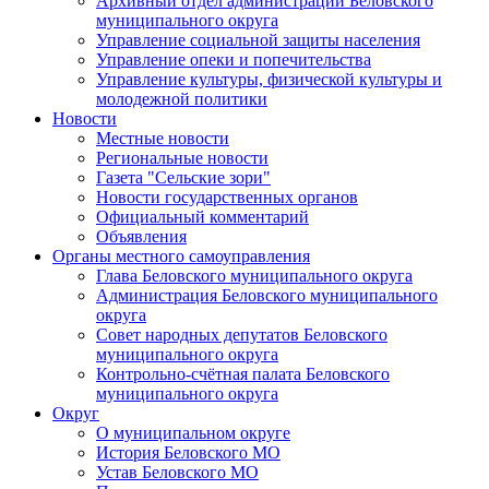
Архивный отдел администрации Беловского
муниципального округа
Управление социальной защиты населения
Управление опеки и попечительства
Управление культуры, физической культуры и
молодежной политики
Новости
Местные новости
Региональные новости
Газета "Сельские зори"
Новости государственных органов
Официальный комментарий
Объявления
Органы местного самоуправления
Глава Беловского муниципального округа
Администрация Беловского муниципального
округа
Совет народных депутатов Беловского
муниципального округа
Контрольно-счётная палата Беловского
муниципального округа
Округ
О муниципальном округе
История Беловского МО
Устав Беловского МО