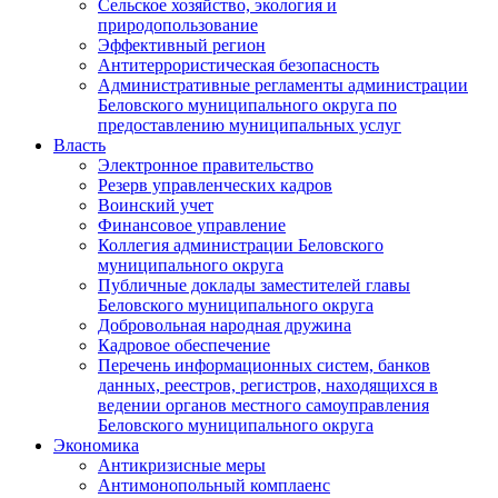
Сельское хозяйство, экология и
природопользование
Эффективный регион
Антитеррористическая безопасность
Административные регламенты администрации
Беловского муниципального округа по
предоставлению муниципальных услуг
Власть
Электронное правительство
Резерв управленческих кадров
Воинский учет
Финансовое управление
Коллегия администрации Беловского
муниципального округа
Публичные доклады заместителей главы
Беловского муниципального округа
Добровольная народная дружина
Кадровое обеспечение
Перечень информационных систем, банков
данных, реестров, регистров, находящихся в
ведении органов местного самоуправления
Беловского муниципального округа
Экономика
Антикризисные меры
Антимонопольный комплаенс