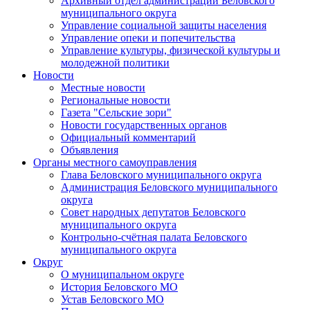
Архивный отдел администрации Беловского
муниципального округа
Управление социальной защиты населения
Управление опеки и попечительства
Управление культуры, физической культуры и
молодежной политики
Новости
Местные новости
Региональные новости
Газета "Сельские зори"
Новости государственных органов
Официальный комментарий
Объявления
Органы местного самоуправления
Глава Беловского муниципального округа
Администрация Беловского муниципального
округа
Совет народных депутатов Беловского
муниципального округа
Контрольно-счётная палата Беловского
муниципального округа
Округ
О муниципальном округе
История Беловского МО
Устав Беловского МО