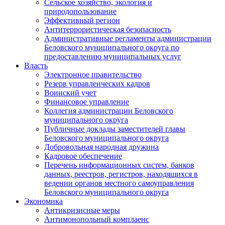
Сельское хозяйство, экология и
природопользование
Эффективный регион
Антитеррористическая безопасность
Административные регламенты администрации
Беловского муниципального округа по
предоставлению муниципальных услуг
Власть
Электронное правительство
Резерв управленческих кадров
Воинский учет
Финансовое управление
Коллегия администрации Беловского
муниципального округа
Публичные доклады заместителей главы
Беловского муниципального округа
Добровольная народная дружина
Кадровое обеспечение
Перечень информационных систем, банков
данных, реестров, регистров, находящихся в
ведении органов местного самоуправления
Беловского муниципального округа
Экономика
Антикризисные меры
Антимонопольный комплаенс