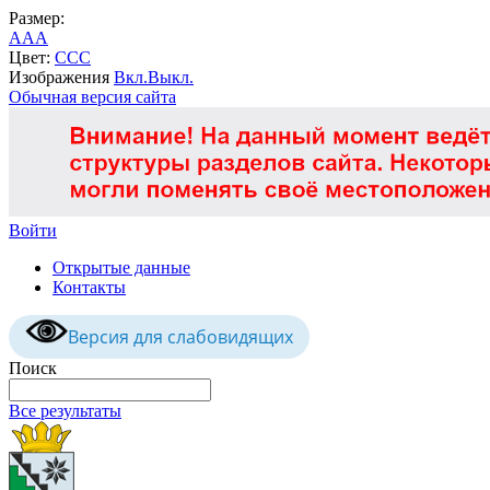
Размер:
A
A
A
Цвет:
C
C
C
Изображения
Вкл.
Выкл.
Обычная версия сайта
Войти
Открытые данные
Контакты
Версия для слабовидящих
Поиск
Все результаты