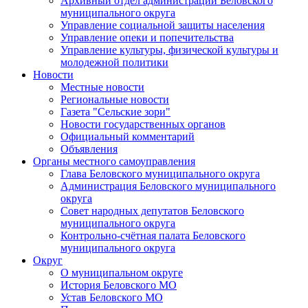
Архивный отдел администрации Беловского
муниципального округа
Управление социальной защиты населения
Управление опеки и попечительства
Управление культуры, физической культуры и
молодежной политики
Новости
Местные новости
Региональные новости
Газета "Сельские зори"
Новости государственных органов
Официальный комментарий
Объявления
Органы местного самоуправления
Глава Беловского муниципального округа
Администрация Беловского муниципального
округа
Совет народных депутатов Беловского
муниципального округа
Контрольно-счётная палата Беловского
муниципального округа
Округ
О муниципальном округе
История Беловского МО
Устав Беловского МО