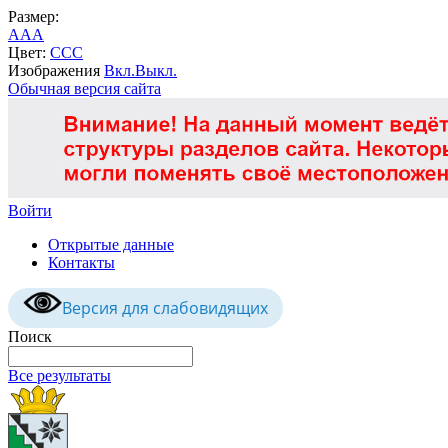
Размер:
A
A
A
Цвет:
C
C
C
Изображения
Вкл.
Выкл.
Обычная версия сайта
Войти
Открытые данные
Контакты
Версия для слабовидящих
Поиск
Все результаты