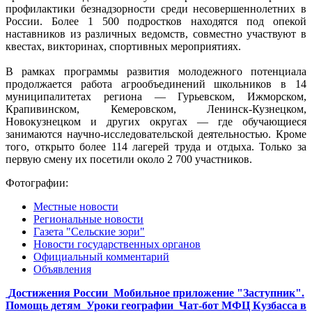
профилактики безнадзорности среди несовершеннолетних в
России. Более 1 500 подростков находятся под опекой
наставников из различных ведомств, совместно участвуют в
квестах, викторинах, спортивных мероприятиях.
В рамках программы развития молодежного потенциала
продолжается работа агрообъединений школьников в 14
муниципалитетах региона — Гурьевском, Ижморском,
Крапивинском, Кемеровском, Ленинск-Кузнецком,
Новокузнецком и других округах — где обучающиеся
занимаются научно-исследовательской деятельностью. Кроме
того, открыто более 114 лагерей труда и отдыха. Только за
первую смену их посетили около 2 700 участников.
Фотографии:
Местные новости
Региональные новости
Газета "Сельские зори"
Новости государственных органов
Официальный комментарий
Объявления
Достижения России
Мобильное приложение "Заступник".
Помощь детям
Уроки географии
Чат-бот МФЦ Кузбасса в