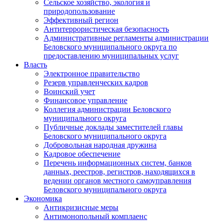
Сельское хозяйство, экология и
природопользование
Эффективный регион
Антитеррористическая безопасность
Административные регламенты администрации
Беловского муниципального округа по
предоставлению муниципальных услуг
Власть
Электронное правительство
Резерв управленческих кадров
Воинский учет
Финансовое управление
Коллегия администрации Беловского
муниципального округа
Публичные доклады заместителей главы
Беловского муниципального округа
Добровольная народная дружина
Кадровое обеспечение
Перечень информационных систем, банков
данных, реестров, регистров, находящихся в
ведении органов местного самоуправления
Беловского муниципального округа
Экономика
Антикризисные меры
Антимонопольный комплаенс