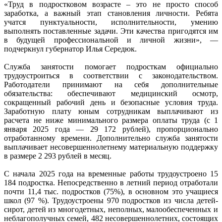
«Труд в подростковом возрасте – это не просто способ
заработка, а важный этап становления личности. Ребята
учатся пунктуальности, исполнительности, умению
выполнять поставленные задачи. Эти качества пригодятся им
в будущей профессиональной и личной жизни», —
подчеркнул губернатор Илья Середюк.
Служба занятости помогает подросткам официально
трудоустроиться в соответствии с законодательством.
Работодатели принимают на себя дополнительные
обязательства: обеспечивают медицинский осмотр,
сокращенный рабочий день и безопасные условия труда.
Заработную плату юным сотрудникам выплачивают из
расчета не ниже минимального размера оплаты труда (с 1
января 2025 года — 29 172 рублей), пропорционально
отработанному времени. Дополнительно служба занятости
выплачивает несовершеннолетнему материальную поддержку
в размере 2 293 рублей в месяц.
С начала 2025 года на временные работы трудоустроено 15
184 подростка. Непосредственно в летний период отработали
почти 11,4 тыс. подростков (75%), в основном это учащиеся
школ (97 %). Трудоустроены 970 подростков из числа детей-
сирот, детей из многодетных, неполных, малообеспеченных и
неблагополучных семей, 482 несовершеннолетних, состоящих