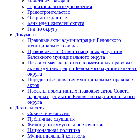
Почетные граждане
Территориальные управления
Градостроительство
Открытые данные
Банк идей жителей округа
Гид по округу
Документы
Правовые акты администрации Беловского
муниципального округа
Правовые акты Совета народных депутатов
Беловского муниципального округа
Независимая экспертиза нормативных правовых
актов администрации Беловского муниципального
округа
Порядок обжалования муниципальных правовых
актов
Проекты нормативных правовых актов Совета
народных депутатов Беловского муниципального
округа
Деятельность
Советы и комиссии
Публичные слушания
Жилищно-коммунальное хозяйство
Национальная политика
Муниципальный контроль