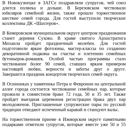
В Новокузнецке в ЗАГСе поздравляли супругов, чей союз
длится полвека и дольше. В Березовском чествовали
юбиляров семейной жизни, также прошло торжественное
шествие семей города. Для гостей выступили творческие
коллективы ДК «Шахтеров».
В Кемеровском муниципальном округе центром празднования
станет деревня Сухово. В храме святого Архистратига
Михаила пройдет праздничный молебен. Для гостей
подготовили яркие фотозоны, мастер-классы по созданию
декоративной подковы на счастье и плетению семейных
бутоньерок-ромашек. Особой частью программы стало
чествование более 90 семей, ставших ярким примером
настоящей любви, верности и заботы друг о друге.
Завершится праздник концертом творческих семей округа.
В Осинниках у памятника Петра и Февронии на центральной
аллее города состоится чествование семейных пар, которые
прожили в совместном браке 72 года, 50 и 35 лет. Также
пройдет выездная церемония регистрации брака двух пар
молодоженов. Приглашенные супружеские пары по русской
традиции отведают испеченный каравай и станцуют вальс.
На торжественном приеме в Ижморском округе памятными
подарками отметили супругов, которые вместе уже 50 и 55