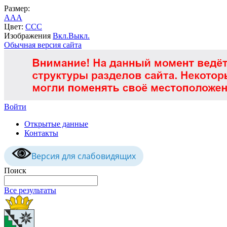
Размер:
A
A
A
Цвет:
C
C
C
Изображения
Вкл.
Выкл.
Обычная версия сайта
Войти
Открытые данные
Контакты
Версия для слабовидящих
Поиск
Все результаты