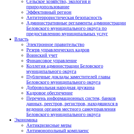
Сельское хозяйство, экология и
природопользование
Эффективный регион
Антитеррористическая безопасность
Административные регламенты администрации
Беловского муниципального округа по
предоставлению муниципальных услуг
Власть
Электронное правительство
Резерв управленческих кадров
Воинский учет
Финансовое управление
Коллегия администрации Беловского
муниципального округа
Публичные доклады заместителей главы
Беловского муниципального округа
Добровольная народная дружина
Кадровое обеспечение
Перечень информационных систем, банков
данных, реестров, регистров, находящихся в
ведении органов местного самоуправления
Беловского муниципального округа
Экономика
Антикризисные меры
Антимонопольный комплаенс