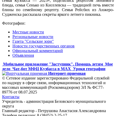
семья Кузбасса — 2025», поделились рецептом любимого
блюда, семья Сенько из Киселевска — традицией печь вместе
блины по семейному рецепту. Семья Рейсбих из Анжеро-
Судженска рассказала секреты яркого летнего пикника.
Фотографии:
Местные новости
Региональные новости
Газета "Сельские зори"
Новости государственных органов
Официальный комментарий
Объявления
Мобильное приложение "Заступник". Помощь детям
Мое
дело
Чат-бот МФЦ Кузбасса в MAX
Уроки географии
Интернет-приемная
© Сетевое издание зарегистрировано Федеральной службой
по надзору в сфере связи, информационных технологий и
массовых коммуникаций (Роскомнадзором) ЭЛ № ФС77-
89776 от 08.07.2025
Контакты
Учредитель - администрация Беловского муниципального
округа
Главный редактор - Петрушова Анастасия Александровна
Телефон редакции: 8 (38452) 2-25-17,