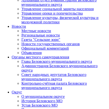
Архивный отдел администрации Беловского
муниципального округа
Управление социальной защиты населения
Управление опеки и попечительства
Управление культуры, физической культуры и
молодежной политики
Новости
Местные новости
Региональные новости
Газета "Сельские зори"
Новости государственных органов
Официальный комментарий
Объявления
Органы местного самоуправления
Глава Беловского муниципального округа
Администрация Беловского муниципального
округа
Совет народных депутатов Беловского
муниципального округа
Контрольно-счётная палата Беловского
муниципального округа
Округ
О муниципальном округе
История Беловского МО
Устав Беловского МО