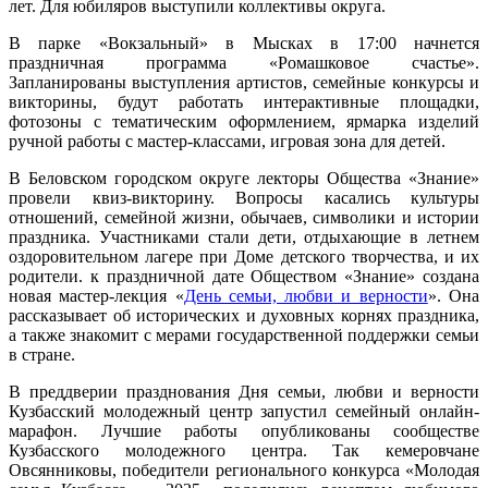
лет. Для юбиляров выступили коллективы округа.
В парке «Вокзальный» в Мысках в 17:00 начнется
праздничная программа «Ромашковое счастье».
Запланированы выступления артистов, семейные конкурсы и
викторины, будут работать интерактивные площадки,
фотозоны с тематическим оформлением, ярмарка изделий
ручной работы с мастер-классами, игровая зона для детей.
В Беловском городском округе лекторы Общества «Знание»
провели квиз-викторину. Вопросы касались культуры
отношений, семейной жизни, обычаев, символики и истории
праздника. Участниками стали дети, отдыхающие в летнем
оздоровительном лагере при Доме детского творчества, и их
родители. к праздничной дате Обществом «Знание» создана
новая мастер-лекция «
День семьи, любви и верности
». Она
рассказывает об исторических и духовных корнях праздника,
а также знакомит с мерами государственной поддержки семьи
в стране.
В преддверии празднования Дня семьи, любви и верности
Кузбасский молодежный центр запустил семейный онлайн-
марафон. Лучшие работы опубликованы сообществе
Кузбасского молодежного центра. Так кемеровчане
Овсянниковы, победители регионального конкурса «Молодая