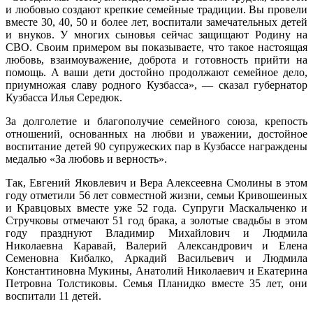
и любовью создают крепкие семейные традиции. Вы провели
вместе 30, 40, 50 и более лет, воспитали замечательных детей
и внуков. У многих сыновья сейчас защищают Родину на
СВО. Своим примером вы показываете, что такое настоящая
любовь, взаимоуважение, доброта и готовность прийти на
помощь. А ваши дети достойно продолжают семейное дело,
приумножая славу родного Кузбасса», — сказал губернатор
Кузбасса Илья Середюк.
За долголетие и благополучие семейного союза, крепость
отношений, основанных на любви и уважении, достойное
воспитание детей 90 супружеских пар в Кузбассе награждены
медалью «За любовь и верность».
Так, Евгений Яковлевич и Вера Алексеевна Смолины в этом
году отметили 56 лет совместной жизни, семьи Кривошеиных
и Кравцовых вместе уже 52 года. Супруги Маскальченко и
Стручковы отмечают 51 год брака, а золотые свадьбы в этом
году празднуют Владимир Михайлович и Людмила
Николаевна Каравай, Валерий Александрович и Елена
Семеновна Кибалко, Аркадий Васильевич и Людмила
Константиновна Мукины, Анатолий Николаевич и Екатерина
Петровна Толстиковы. Семья Планидко вместе 35 лет, они
воспитали 11 детей.