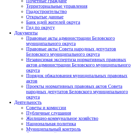
Почетные граждане
Территориальные управления
Градостроительство
Открытые данные
Банк идей жителей округа
Гид по округу
Документы
Правовые акты администрации Беловского
муниципального округа
Правовые акты Совета народных депутатов
Беловского муниципального округа
Независимая экспертиза нормативных правовых
актов администрации Беловского муниципального
округа
Порядок обжалования муниципальных правовых
актов
Проекты нормативных правовых актов Совета
народных депутатов Беловского муниципального
округа
Деятельность
Советы и комиссии
Публичные слушания
Жилищно-коммунальное хозяйство
Национальная политика
Муниципальный контроль