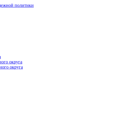
одежной политики
а
ного округа
ного округа