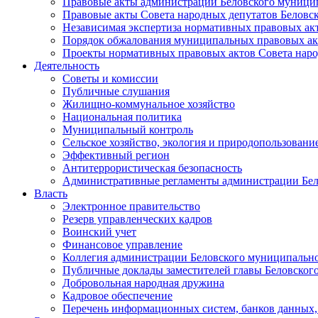
Правовые акты администрации Беловского муници
Правовые акты Совета народных депутатов Беловс
Независимая экспертиза нормативных правовых ак
Порядок обжалования муниципальных правовых ак
Проекты нормативных правовых актов Совета наро
Деятельность
Советы и комиссии
Публичные слушания
Жилищно-коммунальное хозяйство
Национальная политика
Муниципальный контроль
Сельское хозяйство, экология и природопользовани
Эффективный регион
Антитеррористическая безопасность
Административные регламенты администрации Бел
Власть
Электронное правительство
Резерв управленческих кадров
Воинский учет
Финансовое управление
Коллегия администрации Беловского муниципально
Публичные доклады заместителей главы Беловског
Добровольная народная дружина
Кадровое обеспечение
Перечень информационных систем, банков данных, 