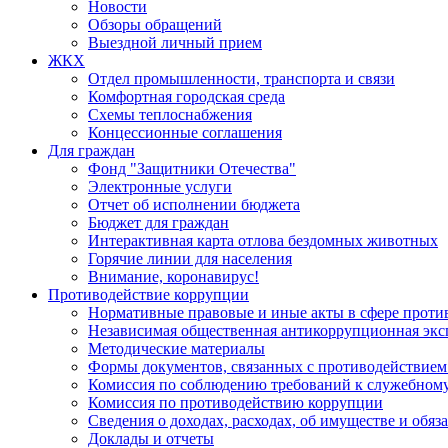
Новости
Обзоры обращений
Выездной личный прием
ЖКХ
Отдел промышленности, транспорта и связи
Комфортная городская среда
Схемы теплоснабжения
Концессионные соглашения
Для граждан
Фонд "Защитники Отечества"
Электронные услуги
Отчет об исполнении бюджета
Бюджет для граждан
Интерактивная карта отлова бездомных животных
Горячие линии для населения
Внимание, коронавирус!
Противодействие коррупции
Нормативные правовые и иные акты в сфере проти
Независимая общественная антикоррупционная экс
Методические материалы
Формы документов, связанных с противодействием
Комиссия по соблюдению требований к служебному
Комиссия по противодействию коррупции
Сведения о доходах, расходах, об имуществе и обяз
Доклады и отчеты