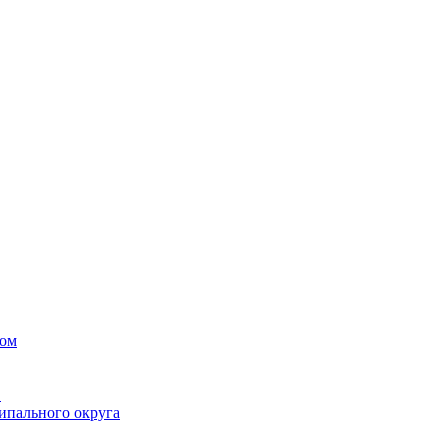
вом
в
ипального округа