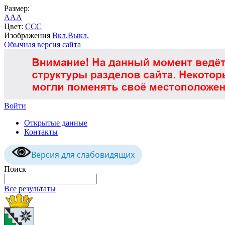
Размер:
A
A
A
Цвет:
C
C
C
Изображения
Вкл.
Выкл.
Обычная версия сайта
Войти
Открытые данные
Контакты
Версия для слабовидящих
Поиск
Все результаты