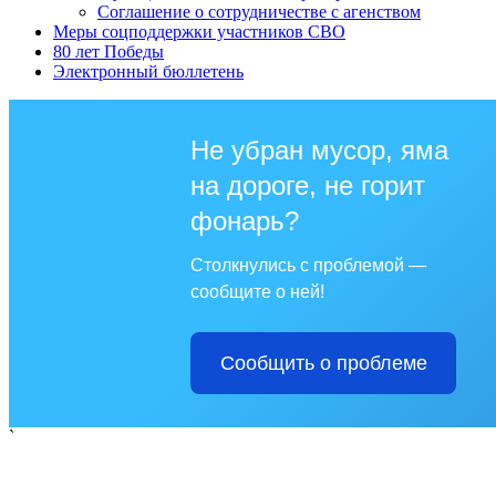
Соглашение о сотрудничестве с агенством
Меры соцподдержки участников СВО
80 лет Победы
Электронный бюллетень
Не убран мусор, яма
на дороге, не горит
фонарь?
Столкнулись с проблемой —
сообщите о ней!
Сообщить о проблеме
`