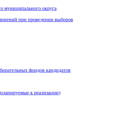
го муниципального округа
динений при проведении выборов
збирательных фондов кандидатов
планируемые к реализации)