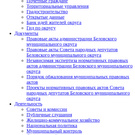
Почетные граждане
Территориальные управления
Градостроительство
Открытые данные
Банк идей жителей округа
Гид по округу
Документы
Правовые акты администрации Беловского
муниципального округа
Правовые акты Совета народных депутатов
Беловского муниципального округа
Независимая экспертиза нормативных правовых
актов администрации Беловского муниципального
округа
Порядок обжалования муниципальных правовых
актов
Проекты нормативных правовых актов Совета
народных депутатов Беловского муниципального
округа
Деятельность
Советы и комиссии
Публичные слушания
Жилищно-коммунальное хозяйство
Национальная политика
Муниципальный контроль