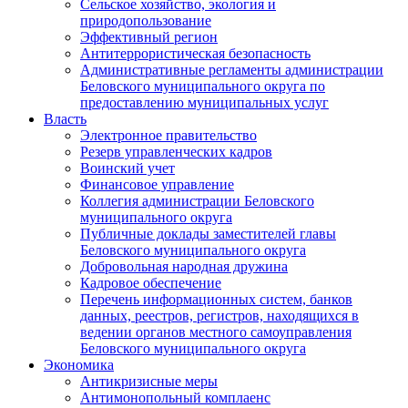
Сельское хозяйство, экология и
природопользование
Эффективный регион
Антитеррористическая безопасность
Административные регламенты администрации
Беловского муниципального округа по
предоставлению муниципальных услуг
Власть
Электронное правительство
Резерв управленческих кадров
Воинский учет
Финансовое управление
Коллегия администрации Беловского
муниципального округа
Публичные доклады заместителей главы
Беловского муниципального округа
Добровольная народная дружина
Кадровое обеспечение
Перечень информационных систем, банков
данных, реестров, регистров, находящихся в
ведении органов местного самоуправления
Беловского муниципального округа
Экономика
Антикризисные меры
Антимонопольный комплаенс