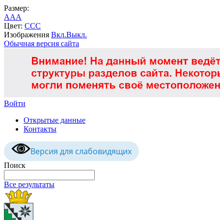
Размер:
A
A
A
Цвет:
C
C
C
Изображения
Вкл.
Выкл.
Обычная версия сайта
Войти
Открытые данные
Контакты
Версия для слабовидящих
Поиск
Все результаты