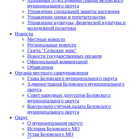
Архивный отдел администрации Беловского
муниципального округа
Управление социальной защиты населения
Управление опеки и попечительства
Управление культуры, физической культуры и
молодежной политики
Новости
Местные новости
Региональные новости
Газета "Сельские зори"
Новости государственных органов
Официальный комментарий
Объявления
Органы местного самоуправления
Глава Беловского муниципального округа
Администрация Беловского муниципального
округа
Совет народных депутатов Беловского
муниципального округа
Контрольно-счётная палата Беловского
муниципального округа
Округ
О муниципальном округе
История Беловского МО
Устав Беловского МО