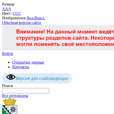
Размер:
A
A
A
Цвет:
C
C
C
Изображения
Вкл.
Выкл.
Обычная версия сайта
Войти
Открытые данные
Контакты
Версия для слабовидящих
Поиск
Все результаты