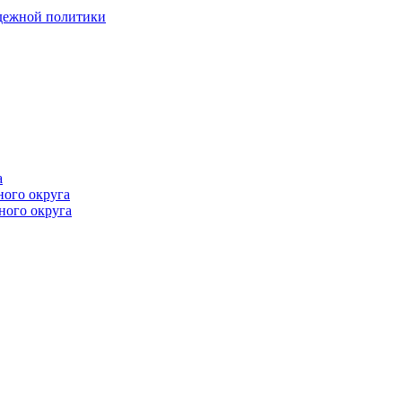
одежной политики
а
ного округа
ного округа