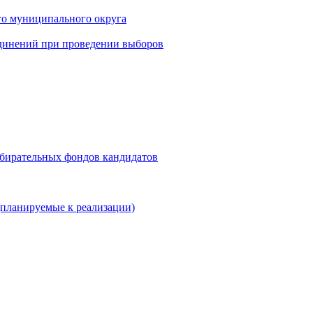
го муниципального округа
динений при проведении выборов
збирательных фондов кандидатов
планируемые к реализации)