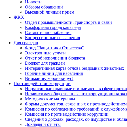
Новости
Обзоры обращений
Выездной личный прием
ЖКХ
Отдел промышленности, транспорта и связи
Комфортная городская среда
Схемы теплоснабжения
Концессионные соглашения
Для граждан
Фонд "Защитники Отечества"
Электронные услуги
Отчет об исполнении бюджета
Бюджет для граждан
Интерактивная карта отлова бездомных животных
Горячие линии для населения
Внимание, коронавирус!
Противодействие коррупции
Нормативные правовые и иные акты в сфере проти
Независимая общественная антикоррупционная экс
Методические материалы
Формы документов, связанных с противодействием
Комиссия по соблюдению требований к служебному
Комиссия по противодействию коррупции
Сведения о доходах, расходах, об имуществе и обяз
Доклады и отчеты