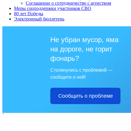
Соглашение о сотрудничестве с агенством
Меры соцподдержки участников СВО
80 лет Победы
Электронный бюллетень
Не убран мусор, яма
на дороге, не горит
фонарь?
Столкнулись с проблемой —
сообщите о ней!
Сообщить о проблеме
`