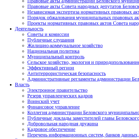
Правовые акты администрации Беловского муници
Правовые акты Совета народных депутатов Беловс
Независимая экспертиза нормативных правовых ак
Порядок обжалования муниципальных правовых ак
Проекты нормативных правовых актов Совета наро
Деятельность
Советы и комиссии
Публичные слушания
Жилищно-коммунальное хозяйство
Национальная политика
Муниципальный контроль
Сельское хозяйство, экология и природопользовани
Эффективный регион
Антитеррористическая безопасность
Административные регламенты администрации Бел
Власть
Электронное правительство
Резерв управленческих кадров
Воинский учет
Финансовое управление
Коллегия администрации Беловского муниципально
Публичные доклады заместителей главы Беловског
Добровольная народная дружина
Кадровое обеспечение
Перечень информационных систем, банков данных, 