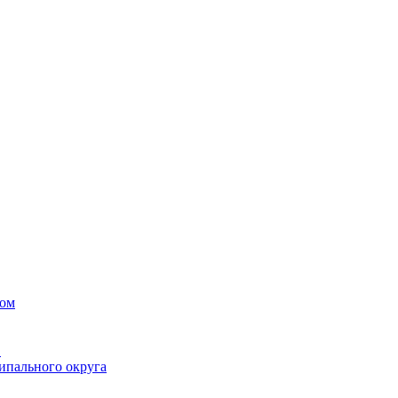
вом
в
ипального округа