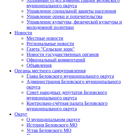
Архивный отдел администрации Беловского
муниципального округа
Управление социальной защиты населения
Управление опеки и попечительства
Управление культуры, физической культуры и
молодежной политики
Новости
Местные новости
Региональные новости
Газета "Сельские зори"
Новости государственных органов
Официальный комментарий
Объявления
Органы местного самоуправления
Глава Беловского муниципального округа
Администрация Беловского муниципального
округа
Совет народных депутатов Беловского
муниципального округа
Контрольно-счётная палата Беловского
муниципального округа
Округ
О муниципальном округе
История Беловского МО
Устав Беловского МО