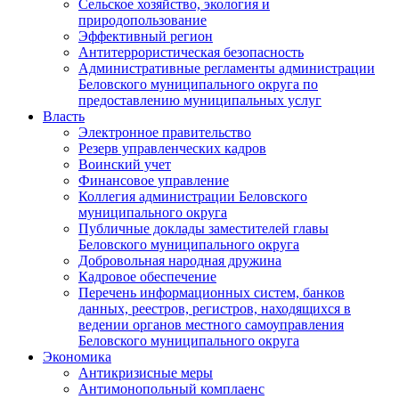
Сельское хозяйство, экология и
природопользование
Эффективный регион
Антитеррористическая безопасность
Административные регламенты администрации
Беловского муниципального округа по
предоставлению муниципальных услуг
Власть
Электронное правительство
Резерв управленческих кадров
Воинский учет
Финансовое управление
Коллегия администрации Беловского
муниципального округа
Публичные доклады заместителей главы
Беловского муниципального округа
Добровольная народная дружина
Кадровое обеспечение
Перечень информационных систем, банков
данных, реестров, регистров, находящихся в
ведении органов местного самоуправления
Беловского муниципального округа
Экономика
Антикризисные меры
Антимонопольный комплаенс