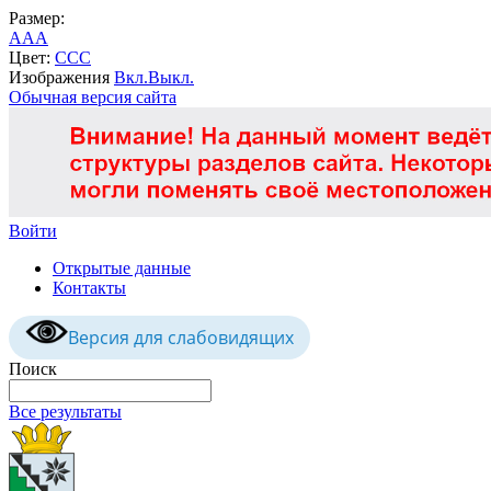
Размер:
A
A
A
Цвет:
C
C
C
Изображения
Вкл.
Выкл.
Обычная версия сайта
Войти
Открытые данные
Контакты
Версия для слабовидящих
Поиск
Все результаты