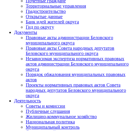
Почетные граждане
Территориальные управления
Градостроительство
Открытые данные
Банк идей жителей округа
Гид по округу
Документы
Правовые акты администрации Беловского
муниципального округа
Правовые акты Совета народных депутатов
Беловского муниципального округа
Независимая экспертиза нормативных правовых
актов администрации Беловского муниципального
округа
Порядок обжалования муниципальных правовых
актов
Проекты нормативных правовых актов Совета
народных депутатов Беловского муниципального
округа
Деятельность
Советы и комиссии
Публичные слушания
Жилищно-коммунальное хозяйство
Национальная политика
Муниципальный контроль