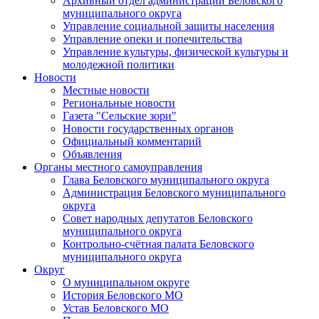
Архивный отдел администрации Беловского
муниципального округа
Управление социальной защиты населения
Управление опеки и попечительства
Управление культуры, физической культуры и
молодежной политики
Новости
Местные новости
Региональные новости
Газета "Сельские зори"
Новости государственных органов
Официальный комментарий
Объявления
Органы местного самоуправления
Глава Беловского муниципального округа
Администрация Беловского муниципального
округа
Совет народных депутатов Беловского
муниципального округа
Контрольно-счётная палата Беловского
муниципального округа
Округ
О муниципальном округе
История Беловского МО
Устав Беловского МО