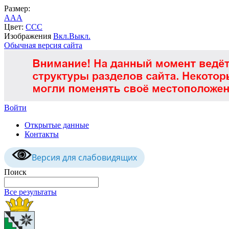
Размер:
A
A
A
Цвет:
C
C
C
Изображения
Вкл.
Выкл.
Обычная версия сайта
Войти
Открытые данные
Контакты
Версия для слабовидящих
Поиск
Все результаты