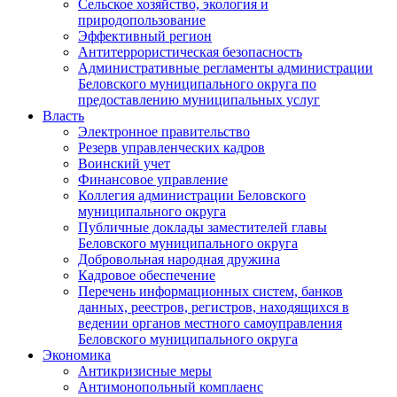
Сельское хозяйство, экология и
природопользование
Эффективный регион
Антитеррористическая безопасность
Административные регламенты администрации
Беловского муниципального округа по
предоставлению муниципальных услуг
Власть
Электронное правительство
Резерв управленческих кадров
Воинский учет
Финансовое управление
Коллегия администрации Беловского
муниципального округа
Публичные доклады заместителей главы
Беловского муниципального округа
Добровольная народная дружина
Кадровое обеспечение
Перечень информационных систем, банков
данных, реестров, регистров, находящихся в
ведении органов местного самоуправления
Беловского муниципального округа
Экономика
Антикризисные меры
Антимонопольный комплаенс