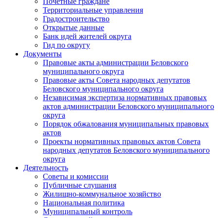
Почетные граждане
Территориальные управления
Градостроительство
Открытые данные
Банк идей жителей округа
Гид по округу
Документы
Правовые акты администрации Беловского
муниципального округа
Правовые акты Совета народных депутатов
Беловского муниципального округа
Независимая экспертиза нормативных правовых
актов администрации Беловского муниципального
округа
Порядок обжалования муниципальных правовых
актов
Проекты нормативных правовых актов Совета
народных депутатов Беловского муниципального
округа
Деятельность
Советы и комиссии
Публичные слушания
Жилищно-коммунальное хозяйство
Национальная политика
Муниципальный контроль