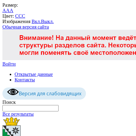
Размер:
A
A
A
Цвет:
C
C
C
Изображения
Вкл.
Выкл.
Обычная версия сайта
Войти
Открытые данные
Контакты
Версия для слабовидящих
Поиск
Все результаты