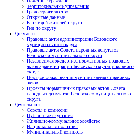
Почетные граждане
Территориальные управления
Градостроительство
Открытые данные
Банк идей жителей округа
Гид по округу
Документы
Правовые акты администрации Беловского
муниципального округа
Правовые акты Совета народных депутатов
Беловского муниципального округа
Независимая экспертиза нормативных правовых
актов администрации Беловского муниципального
округа
Порядок обжалования муниципальных правовых
актов
Проекты нормативных правовых актов Совета
народных депутатов Беловского муниципального
округа
Деятельность
Советы и комиссии
Публичные слушания
Жилищно-коммунальное хозяйство
Национальная политика
Муниципальный контроль