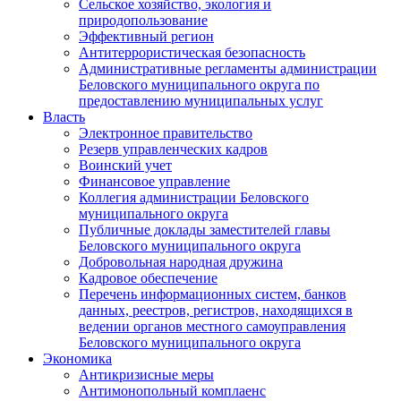
Сельское хозяйство, экология и
природопользование
Эффективный регион
Антитеррористическая безопасность
Административные регламенты администрации
Беловского муниципального округа по
предоставлению муниципальных услуг
Власть
Электронное правительство
Резерв управленческих кадров
Воинский учет
Финансовое управление
Коллегия администрации Беловского
муниципального округа
Публичные доклады заместителей главы
Беловского муниципального округа
Добровольная народная дружина
Кадровое обеспечение
Перечень информационных систем, банков
данных, реестров, регистров, находящихся в
ведении органов местного самоуправления
Беловского муниципального округа
Экономика
Антикризисные меры
Антимонопольный комплаенс