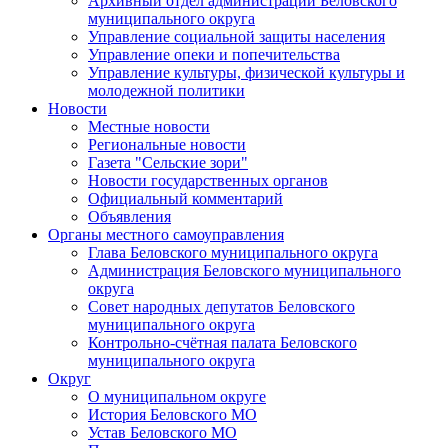
Архивный отдел администрации Беловского
муниципального округа
Управление социальной защиты населения
Управление опеки и попечительства
Управление культуры, физической культуры и
молодежной политики
Новости
Местные новости
Региональные новости
Газета "Сельские зори"
Новости государственных органов
Официальный комментарий
Объявления
Органы местного самоуправления
Глава Беловского муниципального округа
Администрация Беловского муниципального
округа
Совет народных депутатов Беловского
муниципального округа
Контрольно-счётная палата Беловского
муниципального округа
Округ
О муниципальном округе
История Беловского МО
Устав Беловского МО